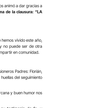
os animó a dar gracias a
ma de la clausura: “LA
e hemos vivido este año,
oy no puede ser de otra
compartir en comunidad.
ioneros Padres: Florián,
 huellas del seguimiento
ercana y buen humor nos