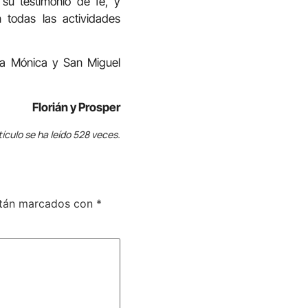
su testimonio de fe, y
todas las actividades
ta Mónica y San Miguel
Florián y Prosper
tículo se ha leído 528 veces.
stán marcados con
*