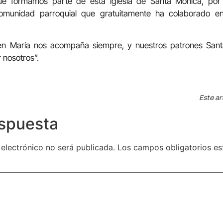
ue formamos parte de esta iglesia de Santa Mónica, por 
munidad parroquial que gratuitamente ha colaborado en 
en María nos acompaña siempre, y nuestros patrones San
 nosotros”.
Este ar
espuesta
 electrónico no será publicada.
Los campos obligatorios e