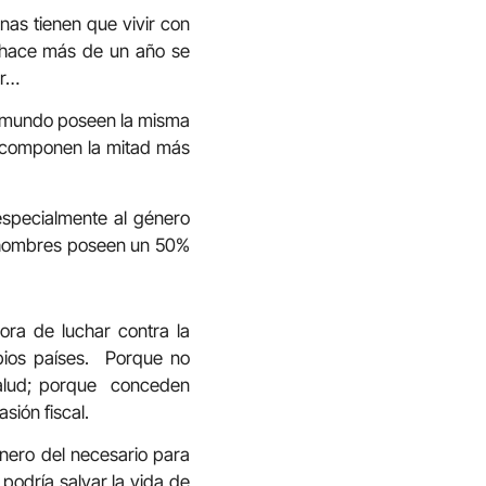
onas tienen que vivir con
 hace más de un año se
or…
l mundo poseen la misma
 componen la mitad más
especialmente al género
s hombres poseen un 50%
ora de luchar contra la
pios países. Porque no
 salud; porque conceden
sión fiscal.
nero del necesario para
podría salvar la vida de