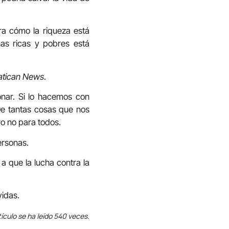
a cómo la riqueza está
s ricas y pobres está
atican News
.
onar. Si lo hacemos con
De tantas cosas que nos
ro no para todos.
ersonas.
 que la lucha contra la
vidas.
tículo se ha leído 540 veces.