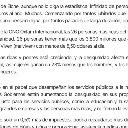
de Elche, aunque no lo diga la estadística, infinidad de pers
uros al año. Muchos. Comenzando por tantos jubilados que
 una pensión digna, por tantos parados de larga duración, p
de la ONG Oxfam Internacional, las 26 personas más ricas de
anidad. 26 personas tienen más que los 3.800 millones que
Viven (malviven) con menos de 5,50 dólares al día.
as ricas y pobres está creciendo, y la desigualdad afecta 
ial, las mujeres ganan un 23% menos que los hombres, y lo
mujeres.
e en el papel que desempeñan los servicios públicos a la h
os Gobiernos están aumentando la desigualdad en sus pro
 justo para los servicios públicos, como la educación y la
s grandes empresas y las personas más ricas, y no frenan la eva
se solo un 0,5% más de impuestos, podría recaudarse más di
illones de niñas y niños y proporcionar asistencia médica que 