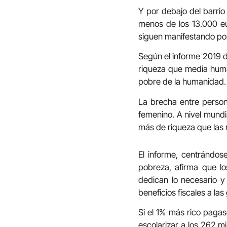
Y por debajo del barrio 
menos de los 13.000 e
siguen manifestando por
Según el informe 2019 
riqueza que media hum
pobre de la humanidad. 
La brecha entre person
femenino. A nivel mund
más de riqueza que las 
El informe, centrándos
pobreza, afirma que l
dedican lo necesario y
beneficios fiscales a la
Si el 1% más rico paga
escolarizar a los 262 m