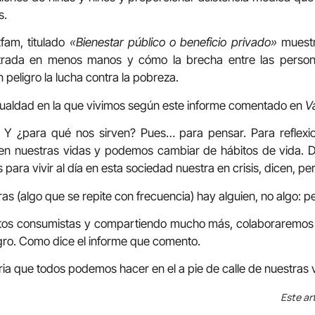
s.
fam, titulado
«Bienestar público o beneficio privado»
muestr
rada en menos manos y cómo la brecha entre las persona
peligro la lucha contra la pobreza.
gualdad en la que vivimos según este informe comentado en
V
. Y ¿para qué nos sirven? Pues… para pensar. Para reflexi
n en nuestras vidas y podemos cambiar de hábitos de vida. 
para vivir al día en esta sociedad nuestra en crisis, dicen, pe
ras (algo que se repite con frecuencia) hay alguien, no algo: p
os consumistas y compartiendo mucho más, colaboraremos a
gro. Como dice el informe que comento.
ria que todos podemos hacer en el a pie de calle de nuestras 
Este ar