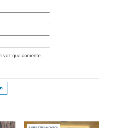
ma vez que comente.
In
BARBASTRO-MONZÓN