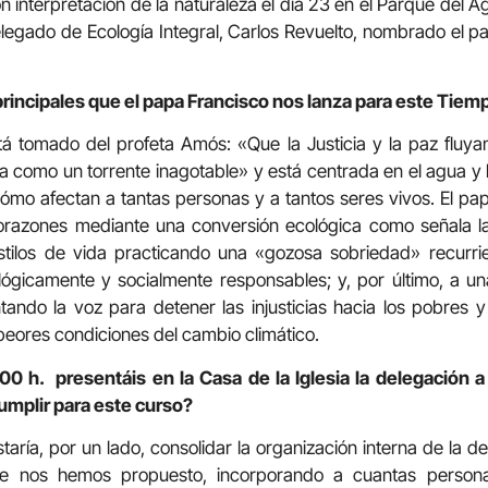
on interpretación de la naturaleza el día 23 en el Parque del 
delegado de Ecología Integral, Carlos Revuelto, nombrado el pa
principales que el papa Francisco nos lanza para este Tiem
tá tomado del profeta Amós: «Que la Justicia y la paz fluya
cia como un torrente inagotable» y está centrada en el agua y
o afectan a tantas personas y a tantos seres vivos. El pap
orazones mediante una conversión ecológica como señala la 
stilos de vida practicando una «gozosa sobriedad» recurr
lógicamente y socialmente responsables; y, por último, a un
antando la voz para detener las injusticias hacia los pobres 
 peores condiciones del cambio climático.
.00 h. presentáis en la Casa de la Iglesia la delegación a
cumplir para este curso?
aría, por un lado, consolidar la organización interna de la de
ue nos hemos propuesto, incorporando a cuantas persona