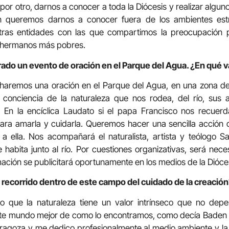
 por otro, darnos a conocer a toda la Diócesis y realizar alguno
ién queremos darnos a conocer fuera de los ambientes estr
otras entidades con las que compartimos la preocupación 
s hermanos más pobres.
do un evento de oración en el Parque del Agua. ¿En qué va
. haremos una oración en el Parque del Agua, en una zona de s
conciencia de la naturaleza que nos rodea, del río, sus 
as. En la encíclica Laudato si el papa Francisco nos recuer
para amarla y cuidarla. Queremos hacer una sencilla acción 
o a ella. Nos acompañará el naturalista, artista y teólogo 
 habita junto al río. Por cuestiones organizativas, será neces
mación se publicitará oportunamente en los medios de la Dióce
 recorrido dentro de este campo del cuidado de la creació
o que la naturaleza tiene un valor intrínseco que no depe
ste mundo mejor de como lo encontramos, como decía Baden P
ragoza y me dedico profesionalmente al medio ambiente y la