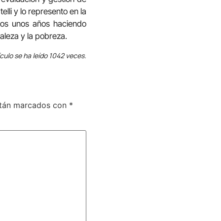
lli y lo represento en la
amos unos años haciendo
raleza y la pobreza.
ículo se ha leído 1042 veces.
stán marcados con
*