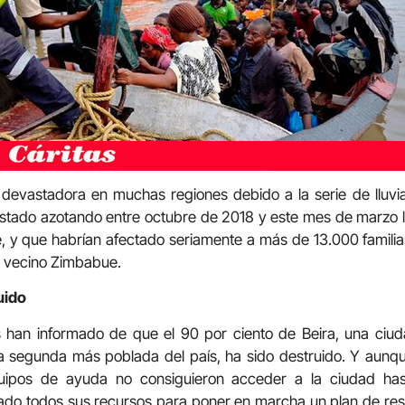
devastadora en muchas regiones debido a la serie de lluvia
tado azotando entre octubre de 2018 y este mes de marzo la
y que habrían afectado seriamente a más de 13.000 familias
l vecino Zimbabue.
uido
s han informado de que el 90 por ciento de Beira, una ciu
la segunda más poblada del país, ha sido destruido. Y aunque 
uipos de ayuda no consiguieron acceder a la ciudad has
do todos sus recursos para poner en marcha un plan de res