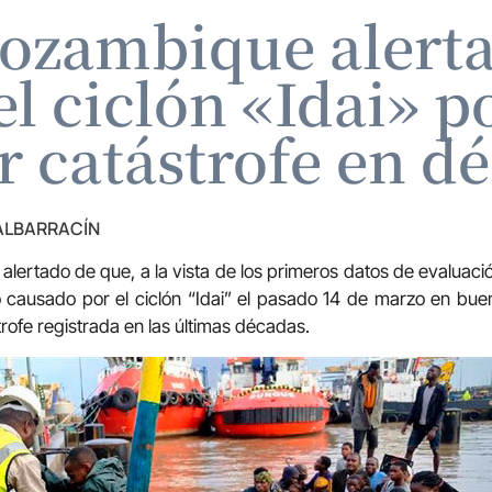
ozambique alerta
l ciclón «Idai» po
 catástrofe en d
 ALBARRACÍN
lertado de que, a la vista de los primeros datos de evalua
o causado por el ciclón “Idai” el pasado 14 de marzo en bue
rofe registrada en las últimas décadas.