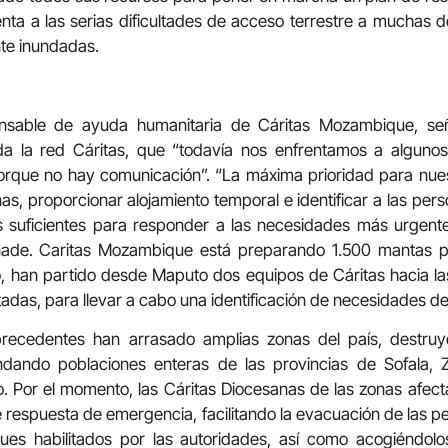
enta a las serias dificultades de acceso terrestre a muchas de
te inundadas.
nsable de ayuda humanitaria de Cáritas Mozambique, se
da la red Cáritas, que “todavía nos enfrentamos a alguno
porque no hay comunicación”. “La máxima prioridad para nues
nas, proporcionar alojamiento temporal e identificar a las pe
 suficientes para responder a las necesidades más urgente
añade. Caritas Mozambique está preparando 1.500 mantas pa
, han partido desde Maputo dos equipos de Cáritas hacia la
adas, para llevar a cabo una identificación de necesidades de
s precedentes han arrasado amplias zonas del país, destruy
ndando poblaciones enteras de las provincias de Sofala, Z
 Por el momento, las Cáritas Diocesanas de las zonas afec
 de respuesta de emergencia, facilitando la evacuación de las 
ues habilitados por las autoridades, así como acogiéndolos 