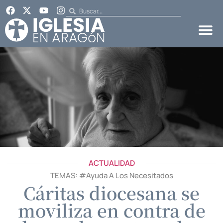
ACTUALIDAD
TEMAS: #
Ayuda A Los Necesitados
Cáritas diocesana se
moviliza en contra de