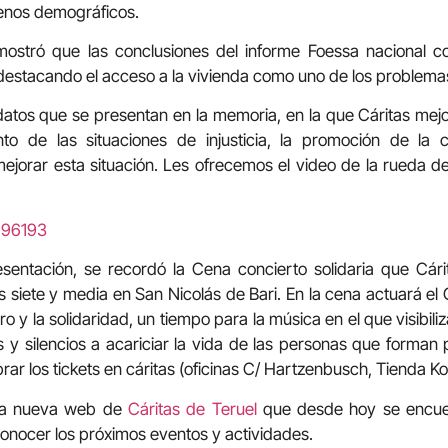
enos demográficos.
 mostró que las conclusiones del informe Foessa nacional co
destacando el acceso a la vivienda como uno de los problem
atos que se presentan en la memoria, en la que Cáritas mej
ento de las situaciones de injusticia, la promoción de la
jorar esta situación. Les ofrecemos el video de la rueda d
996193
sentación, se recordó la Cena concierto solidaria que Cári
las siete y media en San Nicolás de Bari. En la cena actuará e
o y la solidaridad, un tiempo para la música en el que visibiliz
s y silencios a acariciar la vida de las personas que forman 
ar los tickets en cáritas (oficinas C/ Hartzenbusch, Tienda K
la nueva web de
Cáritas de Teruel
que desde hoy se encuen
onocer los próximos eventos y actividades.