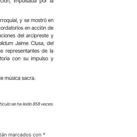
ción, impulsada por la
roquial, y se mostró en
cordatorios en acción de
nciones del arcipreste y
olidum
Jaime Clusa, del
de representantes de la
toria con su impulso y
 de música sacra.
tículo se ha leído 858 veces.
stán marcados con
*