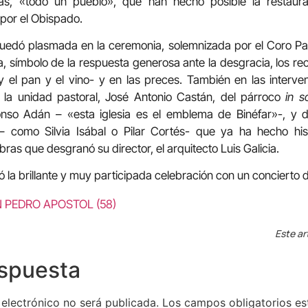
sas, «todo un pueblo», que han hecho posible la restaura
por el Obispado.
uedó plasmada en la ceremonia, solemnizada por el Coro Par
a, símbolo de la respuesta generosa ante la desgracia, los re
y el pan y el vino- y en las preces. También en las interve
la unidad pastoral, José Antonio Castán, del párroco
in s
fonso Adán – «esta iglesia es el emblema de Binéfar»-, y 
– como Silvia Isábal o Pilar Cortés- que ya ha hecho his
as que desgranó su director, el arquitecto Luis Galicia.
ó la brillante y muy participada celebración con un concierto
Este ar
espuesta
 electrónico no será publicada.
Los campos obligatorios e