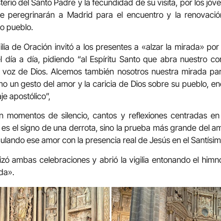
sterio del Santo Padre y la fecundidad de su visita, por los jóv
e peregrinarán a Madrid para el encuentro y la renovació
o pueblo.
igilia de Oración invitó a los presentes a «alzar la mirada» por
el día a día, pidiendo “al Espíritu Santo que abra nuestro 
a voz de Dios. Alcemos también nosotros nuestra mirada para
o un gesto del amor y la caricia de Dios sobre su pueblo, e
aje apostólico”,
en momentos de silencio, cantos y reflexiones centradas en
o es el signo de una derrota, sino la prueba más grande del a
nculando ese amor con la presencia real de Jesús en el Santís
ó ambas celebraciones y abrió la vigilia entonando el himno
da».