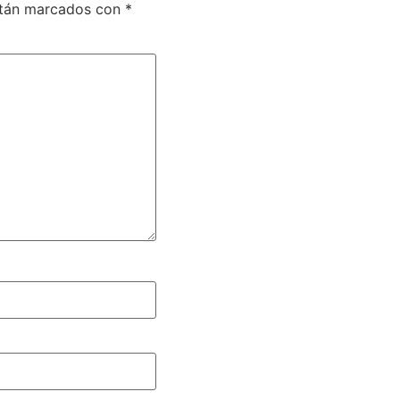
stán marcados con
*