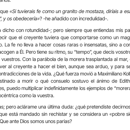
e que
«Si tuvierais fe como un granito de mostaza, diríais a e
r”, y os obedecería»
? -he añadido con incredulidad-.
 dicho con rotundidad-; pero siempre que entiendas mis p
ecir que el creyente tuviera que comportarse como un mago
 La fe no lleva a hacer cosas raras o insensatas, sino a co
cogen a Él. Pero tiene su ritmo, su “tempo”, que decís vosot
 vuestros. Con la parábola de la morera trasplantada al mar, 
over al creyente a hacer el bien, aunque sea arduo, y para 
ontradicciones de la vida. ¿Qué fuerza movió a Maximiliano Ko
estinado a morir o qué consuelo sostuvo el ánimo de Edit
es, puedo multiplicar indefinidamente los ejemplos de “morer
céntrica como la vuestra.
as; pero aclárame una última duda: ¿qué pretendiste decirnos 
 que está mandado sin rechistar y se considera un «pobre s
¿Que ante Dios somos unos parias?