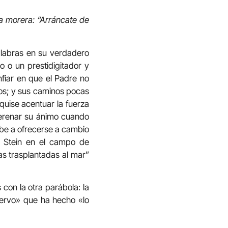
sa morera: “Arráncate de
alabras en su verdadero
 o un prestidigitador y
nfiar en que el Padre no
ros; y sus caminos pocas
quise acentuar la fuerza
serenar su ánimo cuando
lbe a ofrecerse a cambio
h Stein en el campo de
as trasplantadas al mar”
con la otra parábola: la
iervo» que ha hecho «lo