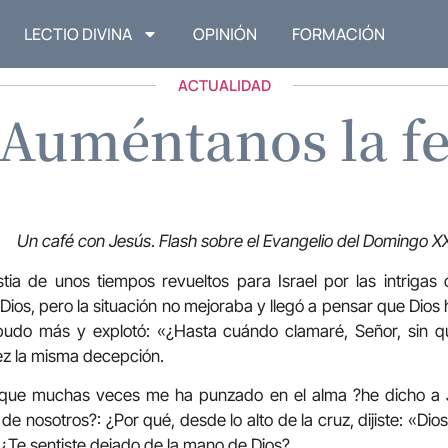
LECTIO DIVINA
OPINIÓN
FORMACIÓN
ACTUALIDAD
Auméntanos la f
Un café con Jesús
.
Flash sobre el Evangelio del Domingo XX
tia de unos tiempos revueltos para Israel por las intrigas 
Dios, pero la situación no mejoraba y llegó a pensar que Dios 
pudo más y explotó: «¿Hasta cuándo clamaré, Señor, sin
ez la misma decepción.
que muchas veces me ha punzado en el alma ?he dicho a
 de nosotros?: ¿Por qué, desde lo alto de la cruz, dijiste: «Dio
Te sentiste dejado de la mano de Dios?