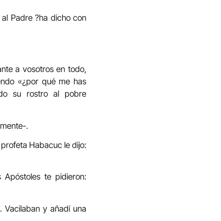
o al Padre ?ha dicho con
ante a vosotros en todo,
iendo «¿por qué me has
do su rostro al pobre
amente-.
 profeta Habacuc le dijo:
s Apóstoles te pidieron:
. Vacilaban y añadí una