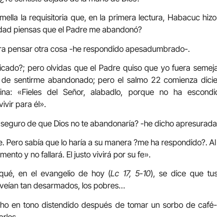
ella la requisitoria que, en la primera lectura, Habacuc hiz
dad piensas que el Padre me abandonó?
para pensar otra cosa -he respondido apesadumbrado-.
icado?; pero olvidas que el Padre quiso que yo fuera semej
a de sentirme abandonado; pero el salmo 22 comienza dic
na: «Fieles del Señor, alabadlo, porque no ha escondi
ivir para él».
s seguro de que Dios no te abandonaría? -he dicho apresurad
 fe. Pero sabía que lo haría a su manera ?me ha respondido?. Al
nto y no fallará. El justo vivirá por su fe».
qué, en el evangelio de hoy (
Lc 17, 5-10
), se dice que tu
 veían tan desarmados, los pobres…
cho en tono distendido después de tomar un sorbo de café-
rlos.