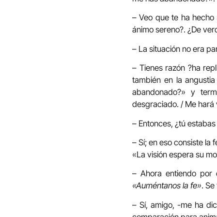
– Veo que te ha hecho m
ánimo sereno?. ¿De ver
– La situación no era 
– Tienes razón ?ha repl
también en la angusti
abandonado?» y termi
desgraciado. / Me hará v
– Entonces, ¿tú estaba
– Sí; en eso consiste la
«La visión espera su mome
– Ahora entiendo por 
«Auméntanos la fe»
. Se
– Sí, amigo, -me ha di
comparación para anima