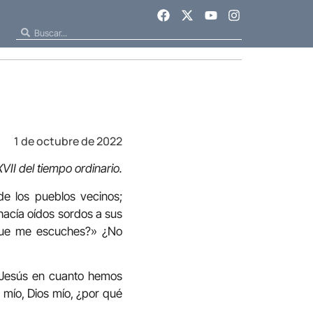
e
1 de octubre de 2022
VII del tiempo ordinario.
de los pueblos vecinos;
hacía oídos sordos a sus
 que me escuches?» ¿No
 Jesús en cuanto hemos
s mío, Dios mío, ¿por qué