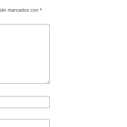
stán marcados con
*