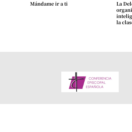
Mándame ir a ti
La Del
organi
intelig
la cla