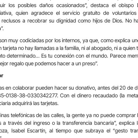
ituir los posibles daños ocasionados”, destaca el obispo
iativa, quien agradece el servicio gratuito de voluntari
reclusos a recobrar su dignidad como hijos de Dios. No ha
”.
 son muy codiciadas por los internos, ya que, como explica un
 tarjeta no hay llamadas a la familia, ni al abogado, ni a quien
o determinado… Es tu conexión con el mundo. Parece menti
 mejor regalo que podemos hacer a un preso”.
or
s en colaborar pueden hacer su donativo, antes del 20 de di
5-0138-38-0330342277. Con el dinero recaudado (la meta 
iaria adquirirá las tarjetas.
inas telefónicas de las calles, la gente ya no puede comprar 
a través del ingreso o la transferencia bancaria”, explica
goza, Isabel Escartín, al tiempo que subraya el “gesto t