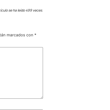
ículo se ha leído 499 veces.
stán marcados con
*