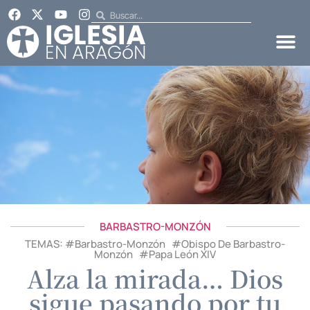
BARBASTRO-MONZÓN
TEMAS: #
Barbastro-Monzón
#
Obispo De Barbastro-
Monzón
#
Papa León XIV
Alza la mirada… Dios
sigue pasando por tu