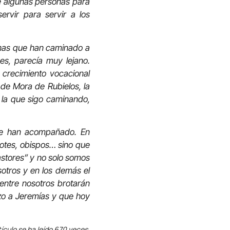
e algunas personas para
ervir para servir a los
onas que han caminado a
es, parecía muy lejano.
crecimiento vocacional
 de Mora de Rubielos, la
la que sigo caminando,
me han acompañado. En
dotes, obispos… sino que
astores” y no solo somos
sotros y en los demás el
entre nosotros brotarán
izo a Jeremías y que hoy
tículo se ha leído 670 veces.