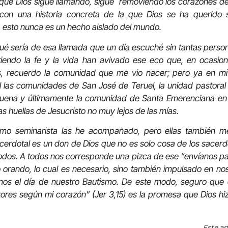
que Dios sigue llamando, sigue removiendo los corazones d
con una historia concreta de la que Dios se ha querido s
 esto nunca es un hecho aislado del mundo.
é sería de esa llamada que un día escuché sin tantas pers
endo la fe y la vida han avivado ese eco que, en ocasion
, recuerdo la comunidad que me vio nacer; pero ya en mi 
 las comunidades de San José de Teruel, la unidad pastoral
guena y últimamente la comunidad de Santa Emerenciana en 
s huellas de Jesucristo no muy lejos de las mías.
omo seminarista las he acompañado, pero ellas también 
sacerdotal es un don de Dios que no es solo cosa de los sacer
odos. A todos nos corresponde una pizca de ese “envíanos p
 orando, lo cual es necesario, sino también impulsado en no
mos el día de nuestro Bautismo. De este modo, seguro que 
ores según mi corazón” (Jer 3,15) es la promesa que Dios h
Este ar