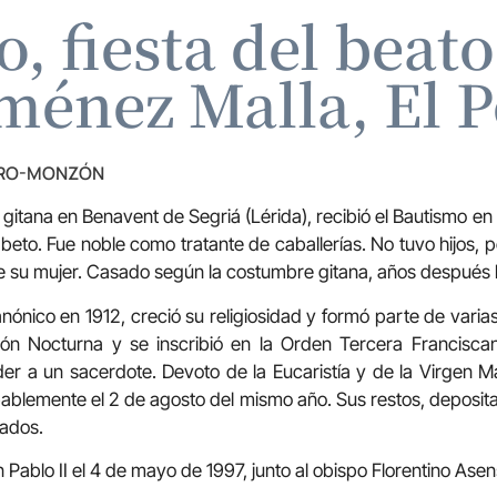
, fiesta del beat
ménez Malla, El P
TRO-MONZÓN
 gitana en Benavent de Segriá (Lérida), recibió el Bautismo en 
abeto. Fue noble como tratante de caballerías. No tuvo hijos,
 su mujer. Casado según la costumbre gitana, años después lo 
ónico en 1912, creció su religiosidad y formó parte de varia
ión Nocturna y se inscribió en la Orden Tercera Franciscan
er a un sacerdote. Devoto de la Eucaristía y de la Virgen M
bablemente el 2 de agosto del mismo año. Sus restos, deposi
cados.
 Pablo II el 4 de mayo de 1997, junto al obispo Florentino Asen