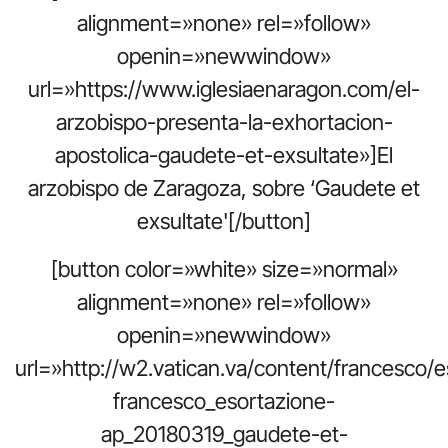
alignment=»none» rel=»follow»
openin=»newwindow»
url=»https://www.iglesiaenaragon.com/el-
arzobispo-presenta-la-exhortacion-
apostolica-gaudete-et-exsultate»]El
arzobispo de Zaragoza, sobre ‘Gaudete et
exsultate'[/button]
[button color=»white» size=»normal»
alignment=»none» rel=»follow»
openin=»newwindow»
url=»http://w2.vatican.va/content/francesco
francesco_esortazione-
ap_20180319_gaudete-et-