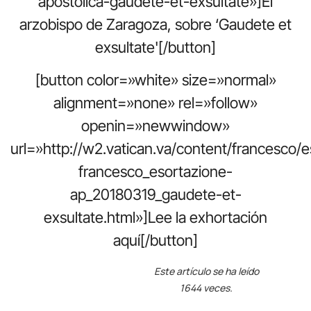
apostolica-gaudete-et-exsultate»]El
arzobispo de Zaragoza, sobre ‘Gaudete et
exsultate'[/button]
[button color=»white» size=»normal»
alignment=»none» rel=»follow»
openin=»newwindow»
url=»http://w2.vatican.va/content/francesco
francesco_esortazione-
ap_20180319_gaudete-et-
exsultate.html»]Lee la exhortación
aquí[/button]
Este artículo se ha leído
1644 veces.