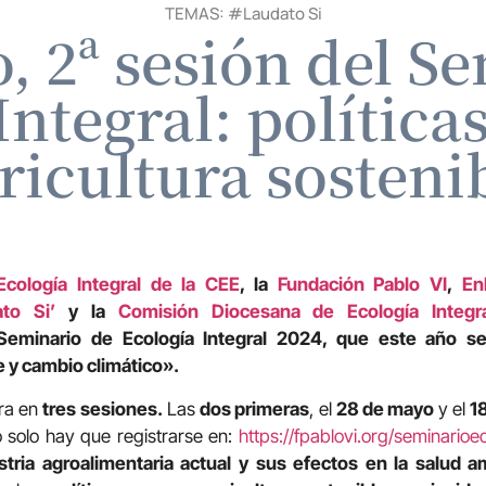
TEMAS: #
Laudato Si
o, 2ª sesión del S
Integral: política
ricultura sosteni
cología Integral de la CEE
, la
Fundación Pablo VI
,
En
to Si’
y la
Comisión Diocesana de Ecología Integr
Seminario de Ecología Integral 2024, que este año se
e y cambio climático».
bra en
tres sesiones.
Las
dos primeras
, el
28 de mayo
y el
18
o solo hay que registrarse en:
https://fpablovi.org/seminario
ustria agroalimentaria actual y sus efectos en la salud 