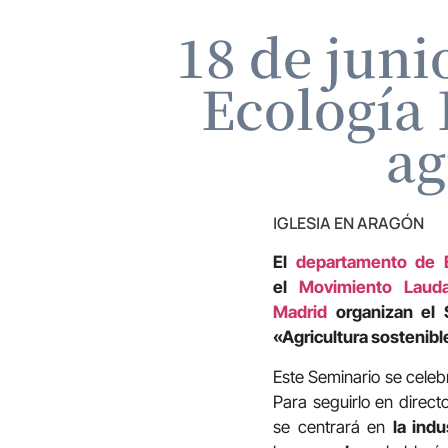
18 de juni
Ecología 
ag
IGLESIA EN ARAGÓN
El
departamento de E
el
Movimiento Lauda
Madrid
organizan el 
«Agricultura sostenibl
Este Seminario se cele
Para seguirlo en direct
se centrará en
la ind