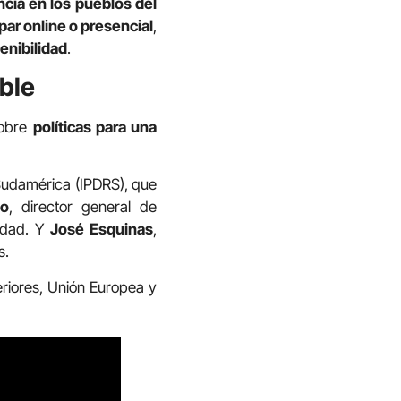
encia en los pueblos del
par online o presencial
,
enibilidad
.
ible
sobre
políticas para una
e Sudamérica (IPDRS), que
do
, director general de
lidad. Y
José Esquinas
,
s.
eriores, Unión Europea y