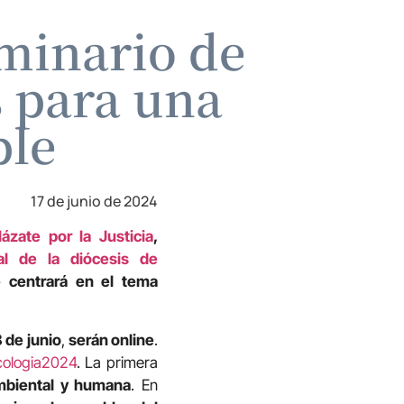
eminario de
s para una
ble
17 de junio de 2024
lázate por la Justicia
,
al de la diócesis de
 centrará en el tema
 de junio
,
serán online
.
ecologia2024
. La primera
ambiental y humana
. En