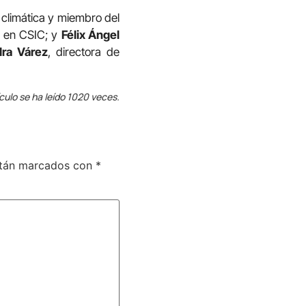
d climática y miembro del
l en CSIC; y
Félix Ángel
ra Várez
, directora de
ículo se ha leído 1020 veces.
stán marcados con
*