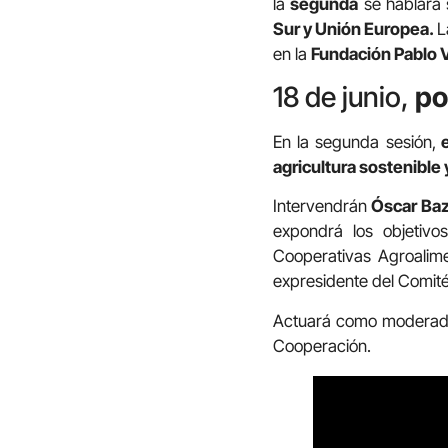
la
segunda
se hablará
Sur y Unión Europea.
en la
Fundación Pablo V
18 de junio,
po
En la segunda sesión,
e
agricultura sostenible 
Intervendrán
Óscar Ba
expondrá los objetivo
Cooperativas Agroalimen
expresidente del Comité 
Actuará como modera
Cooperación.