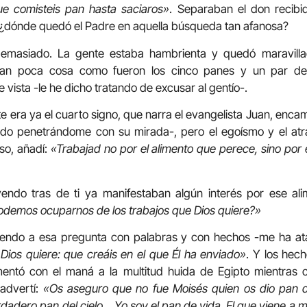
que comisteis pan hasta saciaros»
. Separaban el don recibi
¿dónde quedó el Padre en aquella búsqueda tan afanosa?
demasiado. La gente estaba hambrienta y quedó maravilla
an poca cosa como fueron los cinco panes y un par d
vista -le he dicho tratando de excusar al gentío-.
te era ya el cuarto signo, que narra el evangelista Juan, enc
o penetrándome con su mirada-, pero el egoísmo y el atrac
eso, añadí:
«Trabajad no por el alimento que perece, sino por 
endo tras de ti ya manifestaban algún interés por ese al
demos ocuparnos de los trabajos que Dios quiere?»
iendo a esa pregunta con palabras y con hechos -me ha ata
 Dios quiere: que creáis en el que Él ha enviado»
. Y los hec
entó con el maná a la multitud huida de Egipto mientras c
 advertí:
«Os aseguro que no fue Moisés quien os dio pan de
rdadero pan del cielo… Yo soy el pan de vida. El que viene a m