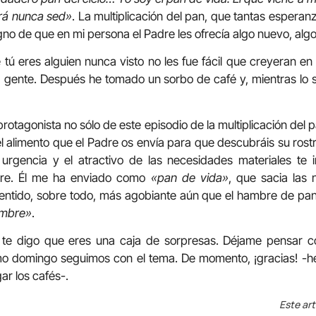
rá nunca sed»
. La multiplicación del pan, que tantas espera
signo de que en mi persona el Padre les ofrecía algo nuevo, algo
tú eres alguien nunca visto no les fue fácil que creyeran en 
 la gente. Después he tomado un sorbo de café y, mientras l
protagonista no sólo de este episodio de la multiplicación del 
el alimento que el Padre os envía para que descubráis su rost
 urgencia y el atractivo de las necesidades materiales t
dre. Él me ha enviado como
«pan de vida»
, que sacia las
sentido, sobre todo, más agobiante aún que el hambre de pan
ambre»
.
 te digo que eres una caja de sorpresas. Déjame pensar 
mo domingo seguimos con el tema. De momento, ¡gracias! -
r los cafés-.
Este art