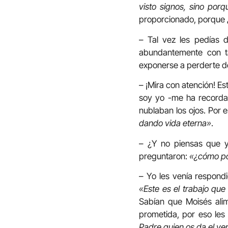
visto signos, sino por
proporcionado, porque 
– Tal vez les pedías 
abundantemente con t
exponerse a perderte de 
– ¡Mira con atención! Es
soy yo -me ha recordad
nublaban los ojos. Por 
dando vida eterna»
.
– ¿Y no piensas que y
preguntaron:
«¿cómo po
– Yo les venía respond
«Este es el trabajo que
Sabían que Moisés alim
prometida, por eso les
Padre quien os da el ve