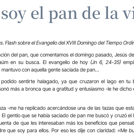
 soy el pan de la v
ús
.
Flash sobre el Evangelio del XVIII Domingo del Tiempo Ordi
cación del pan, que comentamos el domingo pasado, Jesús des
aúm en su busca. El evangelio de hoy
(Jn 6, 24-35)
empie
 mantuvo con aquella gente saciada de pan…
 podido sentirte halagado, ya que cruzaron el lago en tu 
 sonó más a bronca que a gratitud y entusiasmo -le he dicho
nza -me ha replicado acercándose una de las tazas que esta
 El gentío que se había saciado de pan me buscó y cruzó el 
cuenta de que les interesaban más los beneficios que pensab
e que soy para ellos. Por eso les dije con claridad:
«Me bu