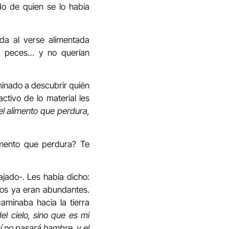
do de quien se lo había
da al verse alimentada
e peces… y no querían
aminado a descubrir quién
tivo de lo material les
el alimento que perdura,
imento que perdura? Te
jado-. Les había dicho:
hos ya eran abundantes.
aminaba hacia la tierra
l cielo, sino que es mi
í no pasará hambre, y el