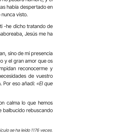
nzas había despertado en
 nunca visto.
ti -he dicho tratando de
o saboreaba, Jesús me ha
pan, sino de mi presencia
ro y el gran amor que os
e impidan reconocerme y
 necesidades de vuestro
. Por eso añadí:
«El que
con calma lo que hemos
he balbucido rebuscando
ículo se ha leído 1176 veces.