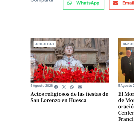
WhatsApp
Emai
ACTUALIDAD
BARBA
5 Agosto 2026
5 Agosto 
Actos religiosos de las fiestas de
El Mon
San Lorenzo en Huesca
de Mon
oració
Centen
Franci