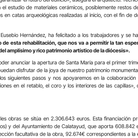
 el estudio de materiales cerámicos, posiblemente restos d
 en catas arqueológicas realizadas al inicio, con el fin de 
 Eusebio Hernández, ha felicitado a los trabajadores y se h
de esta rehabilitación, que nos va a permitir la tan esp
del amplísimo y rico patrimonio artístico de la diócesis».
oder anunciar la apertura de Santa María para el primer tr
es puedan disfrutar de la joya de nuestro patrimonio monumenta
s siguientes pasos y nos apoyaremos en la colaboración i
ones en el retablo, el coro y los interiores de las capillas»,
les obras se sitúa en 2.306.643 euros. Esta financiación p
os) y del Ayuntamiento de Calatayud, que aporta 608.842 
ección facultativa de la obra, 92.674€ correspondientes a la