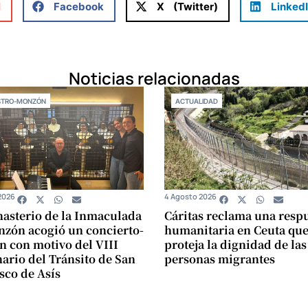
l
Facebook
X (Twitter)
Linked
Noticias relacionadas
STRO-MONZÓN
ACTUALIDAD
2026
4 Agosto 2026
asterio de la Inmaculada
Cáritas reclama una resp
zón acogió un concierto-
humanitaria en Ceuta qu
n con motivo del VIII
proteja la dignidad de las
ario del Tránsito de San
personas migrantes
sco de Asís