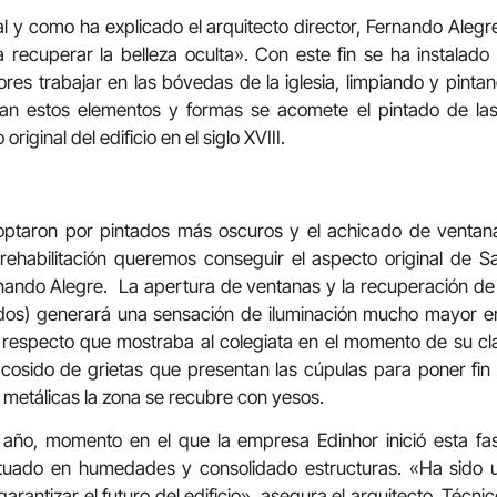
tal y como ha explicado el arquitecto director, Fernando Alegr
a recuperar la belleza oculta». Con este fin se ha instalad
ores trabajar en las bóvedas de la iglesia, limpiando y pint
an estos elementos y formas se acomete el pintado de las
riginal del edificio en el siglo XVIII.
X optaron por pintados más oscuros y el achicado de ventan
 rehabilitación queremos conseguir el aspecto original de S
nando Alegre. La apertura de ventanas y la recuperación de 
ados) generará una sensación de iluminación mucho mayor en 
n respecto que mostraba al colegiata en el momento de su cla
cosido de grietas que presentan las cúpulas para poner fin
’ metálicas la zona se recubre con yesos.
 año, momento en el que la empresa Edinhor inició esta fa
ctuado en humedades y consolidado estructuras. «Ha sido u
rantizar el futuro del edificio», asegura el arquitecto. Técn