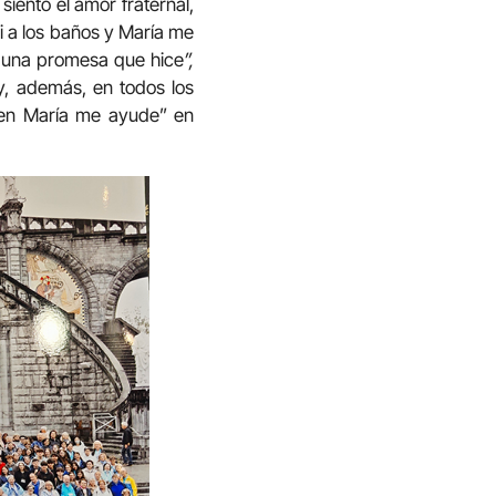
siento el amor fraternal,
i a los baños y María me
or una promesa que hice
”,
, además, en todos los
gen María me ayude” en