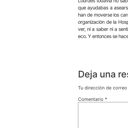
Lourdes todavía no sab
que ayudabas a asears
han de moverse los carr
organización de la Hos
ver, ni a saber ni a sen
eco. Y entonces se hac
Deja una r
Tu dirección de correo
Comentario
*