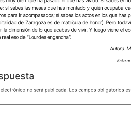
es muy bien qué ha pasado ni qué has vivido. Sí sabes el no
e; sí sabes las mesas que has montado y quién ocupaba cad
os para ir acompasados; sí sabes los actos en los que has par
pitalidad de Zaragoza es de matrícula de honor). Pero todav
tir la dimensión de lo que acabas de vivir. Y luego viene el 
e real eso de “Lourdes engancha”.
Autora: M
Este ar
espuesta
 electrónico no será publicada.
Los campos obligatorios e