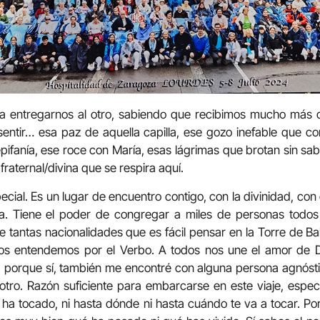
a entregarnos al otro, sabiendo que recibimos mucho más 
sentir… esa paz de aquella capilla, ese gozo inefable que c
fanía, ese roce con María, esas lágrimas que brotan sin sa
raternal/divina que se respira aquí.
cial. Es un lugar de encuentro contigo, con la divinidad, con e
a. Tiene el poder de congregar a miles de personas todos l
 tantas nacionalidades que es fácil pensar en la Torre de 
nos entendemos por el Verbo. A todos nos une el amor de Dio
s, porque sí, también me encontré con alguna persona agnóst
 otro. Razón suficiente para embarcarse en este viaje, espec
e ha tocado, ni hasta dónde ni hasta cuándo te va a tocar. 