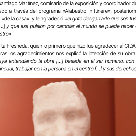
antiago Martínez, comisario de la exposición y coordinador d
zado a través del programa «Alabastro In Itinere», posterio
 «de la casa», y le agradeció «
el grito desgarrado que son tu
[…]
y que esa pulsión por cambiar el mundo se puede hacer 
stro
» .
rta Fresneda, quien lo primero que hizo fue agradecer al CIDA
tras los agradecimientos nos explicó la intención de su obra
aya entendiendo la obra […] basada en el ser humano, con e
inodal, trabajar con la persona en el centro […] y sus derech