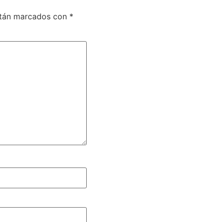
stán marcados con
*