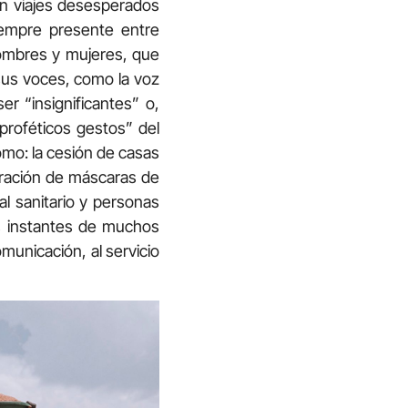
en viajes desesperados
iempre presente entre
hombres y mujeres, que
 sus voces, como la voz
r “insignificantes” o,
proféticos gestos” del
como: la cesión de casas
boración de máscaras de
l sanitario y personas
os instantes de muchos
unicación, al servicio