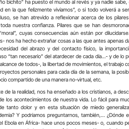
o bichito” ha puesto el mundo al revés y ya nadie sabe
ad en la que felizmente vivíamos”, o si todo volverá a s
luso, se han atrevido a reflexionar acerca de los pilar
toda nuestra confianza. Pilares que se han desmoron
“moral”, cuyas consecuencias aún están por dilucidarse
us- nos ha hecho extrañar cosas a las que antes apenas d
necesidad del abrazo y del contacto físico, la importanc
so “tan necesario” del atardecer de cada día…- y de lo p
alcance de todos-, la libertad de movimientos, el trabajo 
royectos personales para cada día de la semana, la posibi
cio compartido de una manera no-virtual, etc.
te de la realidad, nos ha enseñado a los cristianos, a desc
e los acontecimientos de nuestra vida. Lo fácil para mu
e tanto dolor y en esta situación de miedo generaliz
ndemia? Y podríamos preguntarnos, también,… ¿Dónde e
el Ebola en África- hace unos pocos meses- o, cuando p