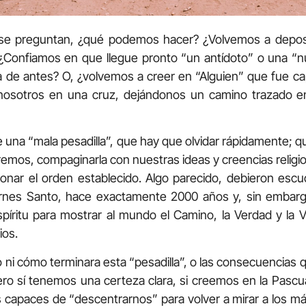
e preguntan, ¿qué podemos hacer? ¿Volvemos a deposi
 ¿Confiamos en que llegue pronto “un antídoto” o una “
da de antes? O, ¿volvemos a creer en “Alguien” que fue c
osotros en una cruz, dejándonos un camino trazado en
e una “mala pesadilla”, que hay que olvidar rápidamente; 
eremos, compaginarla con nuestras ideas y creencias relig
ionar el orden establecido. Algo parecido, debieron escuc
iernes Santo, hace exactamente 2000 años y, sin embarg
spíritu para mostrar al mundo el Camino, la Verdad y la 
ios.
ni cómo terminara esta “pesadilla”, o las consecuencias 
ero sí tenemos una certeza clara, si creemos en la Pascu
 capaces de “descentrarnos” para volver a mirar a los