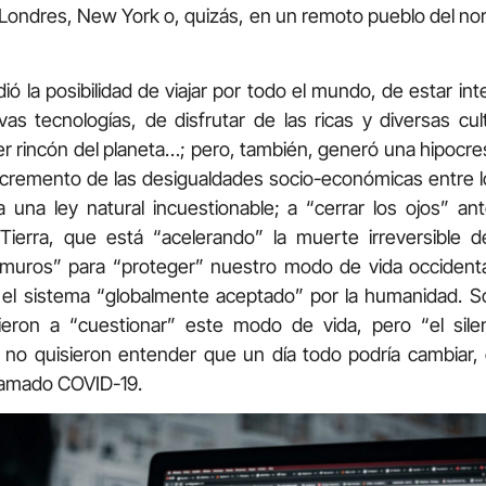
 Londres, New York o, quizás, en un remoto pueblo del n
dió la posibilidad de viajar por todo el mundo, de estar in
vas tecnologías, de disfrutar de las ricas y diversas cu
er rincón del planeta…; pero, también, generó una hipocr
el incremento de las desigualdades socio-económicas entre 
 una ley natural incuestionable; a “cerrar los ojos” an
Tierra, que está “acelerando” la muerte irreversible 
 muros” para “proteger” nuestro modo de vida occidenta
 el sistema “globalmente aceptado” por la humanidad. S
eron a “cuestionar” este modo de vida, pero “el silen
no quisieron entender que un día todo podría cambiar, 
lamado COVID-19.