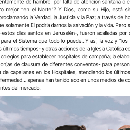
ntamente de hambre, por falta de atención sanitaria o 
o mejor “en el Norte”? Y Dios, como su Hijo, está s
proclamando la Verdad, la Justicia y la Paz; a través de 
e solamente El podría darnos la salvación y la vida. Pero
estos días santos en Jerusalén-, fueron acalladas por se
” para el Sistema que todo lo puede…Y así, la voz y “los 
 últimos tiempos- y otras acciones de la Iglesia Católica 
y colegios para establecer hospitales de campaña; la ela
monjas de clausura de diferentes conventos- para persona
ia de capellanes en los Hospitales, atendiendo los últim
nfermedad… apenas han tenido eco en unos medios de com
ntes del mercado.