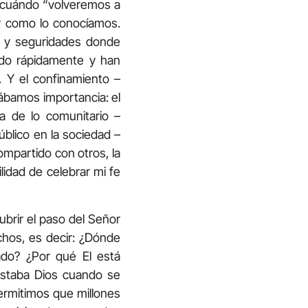
, cuándo “volveremos a
er como lo conocíamos.
es y seguridades donde
ado rápidamente y han
. Y el confinamiento –
ábamos importancia: el
ia de lo comunitario –
úblico en la sociedad –
compartido con otros, la
lidad de celebrar mi fe
ubrir el paso del Señor
chos, es decir: ¿Dónde
ado? ¿Por qué El está
staba Dios cuando se
ermitimos que millones