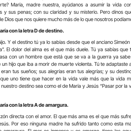
uerte? María, madre nuestra, ayúdanos a asumir la vida co
y sus penas; con su claridad y su misterio. Pero dinos que,
de Dios que nos quiere mucho más de lo que nosotros podíamo
ía con la letra D de destino.
hijo. Y el destino tú ya lo sabías desde que el anciano Simeó
a”. El dolor del alma es el que más duele. Tú ya sabías que t
sa con un hombre que está que se va a la guerra ya sabe 
un hijo que iba a morir de muerte violenta. Tú te adaptaste a 
 eran tus sueños; sus alegrías eran tus alegrías; y su destino
o que uno tiene que hacer en la vida vale más que la vida 
 nuestro destino sea como el de María y Jesús “Pasar por la 
ría con la letra A de amargura.
razón directa con el amor. El que más ama es el que más suf
Jesús. Por eso ninguna madre ha sufrido tanto como esta m