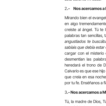
2
.- Nos acercamos a M
Mirando bien el evangel
en algo tremendamente d
creíste al ángel. Tú te
palabras tan sencillas
angustiados te buscá
sabíais que debía estar
cargar con el misterio
desmentían las palabra
heredará el trono de D
Calvario es que ese hij
que creía en esa noche
por tu fe. Enséñanos a 
3
.- Nos acercamos a Mar
Tú, la madre de Dios, Tú