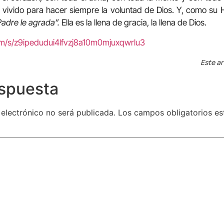
vivido para hacer siempre la voluntad de Dios. Y, como su H
Padre le agrada”.
Ella es la llena de gracia, la llena de Dios.
om/s/z9ipedudui4lfvzj8a10m0mjuxqwrlu3
Este ar
espuesta
 electrónico no será publicada.
Los campos obligatorios e