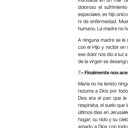
inundada en un mar de
doloroso el sufrimien
especiales: es hijo úni
ni de enfermedad. Muer
humano. La madre no ha
A ninguna madre se le d
con el Hijo y recibir e
ese dolor nos dio a luz 
de la virgen se desangr
7.
– Finalmente nos acer
María no ha tenido ning
rezuma a Dios por todos
Dios era el pan que le
respiraba, el suelo que l
últimos días en Jerusalé
hogar; su nido y su ciel
amado a Dios con todo 