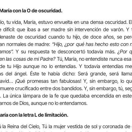
aría con la O de oscuridad.
io, tu vida, María, estuvo envuelta en una densa oscuridad. E
ifícil: que ibas a ser madre sin intervención de varón. Y t
 llenaste de oscuridad cuando tu hijo, de doce años, se pe
, tan normales de madre:
“Hijo, ¿por qué has hecho esto con 
bamos”.
Y su respuesta te desconcertó todavía más.
¿Por 
 en las cosas de mi Padre?
Tú, María, no entendiste nunca esa 
 de tu Hijo aunque no lo entendías. Y todavía entendías 
s del ángel. Éste te había dicho: Será grande, será llamad
avid… ¡Qué promesas tan fabulosas! Y, sin embargo, lo qu
o muere crucificado entre dos bandidos. Y, sin embargo, tú, se
. La única lámpara de la fe que quedaba encendida en este
fiarnos de Dios, aunque no lo entendamos.
ía con la letra L de limitación.
 la Reina del Cielo, Tú la mujer vestida de sol y coronada de e