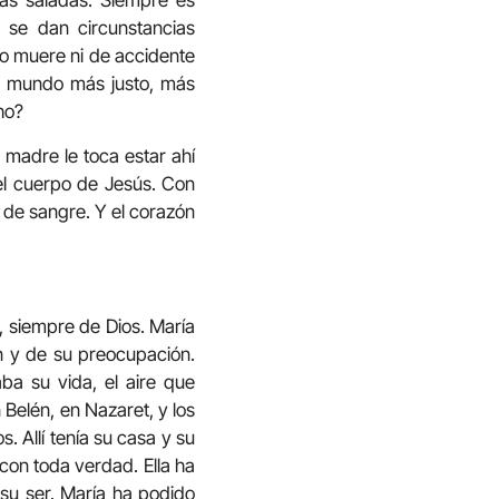
as saladas. Siempre es
 se dan circunstancias
no muere ni de accidente
un mundo más justo, más
ho?
 madre le toca estar ahí
 el cuerpo de Jesús. Con
o de sangre. Y el corazón
, siempre de Dios. María
ón y de su preocupación.
ba su vida, el aire que
n Belén, en Nazaret, y los
. Allí tenía su casa y su
 con toda verdad. Ella ha
su ser. María ha podido