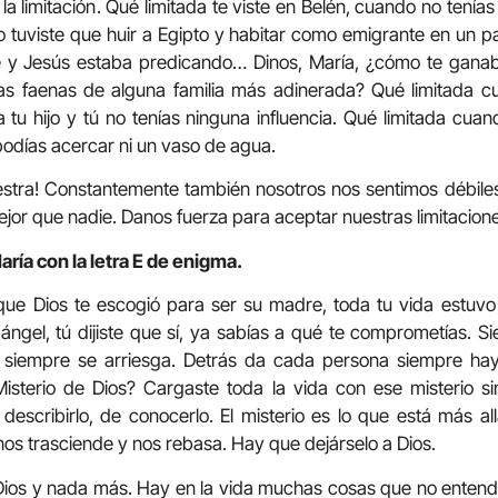
la limitación. Qué limitada te viste en Belén, cuando no tenías
o tuviste que huir a Egipto y habitar como emigrante en un pa
 y Jesús estaba predicando… Dinos, María, ¿cómo te ganab
s las faenas de alguna familia más adinerada? Qué limitada 
 tu hijo y tú no tenías ninguna influencia. Qué limitada cuan
 podías acercar ni un vaso de agua.
tra! Constantemente también nosotros nos sentimos débiles,
or que nadie. Danos fuerza para aceptar nuestras limitacione
ría con la letra E de enigma.
e Dios te escogió para ser su madre, toda tu vida estuvo e
ángel, tú dijiste que sí, ya sabías a qué te comprometías.
, siempre se arriesga. Detrás da cada persona siempre ha
 Misterio de Dios? Cargaste toda la vida con ese misterio s
 describirlo, de conocerlo. El misterio es lo que está más al
nos trasciende y nos rebasa. Hay que dejárselo a Dios.
 Dios y nada más. Hay en la vida muchas cosas que no entend