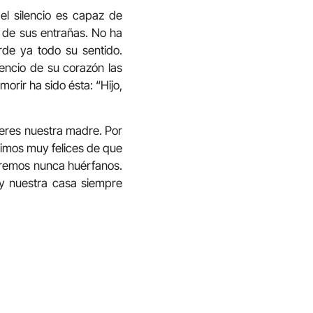
l silencio es capaz de
jo de sus entrañas. No ha
erde ya todo su sentido.
encio de su corazón las
orir ha sido ésta: “Hijo,
res nuestra madre. Por
timos muy felices de que
aremos nunca huérfanos.
y nuestra casa siempre