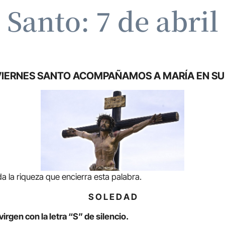
 Santo: 7 de abril
VIERNES SANTO ACOMPAÑAMOS A MARÍA EN S
 riqueza que encierra esta palabra.
S O L E D A D
irgen con la letra “S” de silencio.