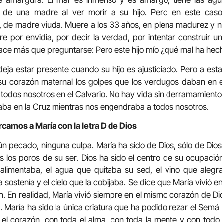
 amargura. El mar es inmenso y es amargo, tiene las agu
to de una madre al ver morir a su hijo. Pero en este caso
co, de madre viuda. Muere a los 33 años, en plena madurez y 
e por envidia, por decir la verdad, por intentar construir 
ce más que preguntarse: Pero este hijo mío ¿qué mal ha hec
eja estar presente cuando su hijo es ajusticiado. Pero a esta
n su corazón maternal los golpes que los verdugos daban en
a todos nosotros en el Calvario. No hay vida sin derramamient
aba en la Cruz mientras nos engendraba a todos nosotros.
camos a María con la letra D de Dios
ún pecado, ninguna culpa. María ha sido de Dios, sólo de Dios
 los poros de su ser. Dios ha sido el centro de su ocupaci
 alimentaba, el agua que quitaba su sed, el vino que alegra
a sostenía y el cielo que la cobijaba. Se dice que María vivió e
n. En realidad, María vivió siempre en el mismo corazón de Dios
o. María ha sido la única criatura que ha podido rezar el Semá
el corazón, con toda el alma, con toda la mente y con todo 