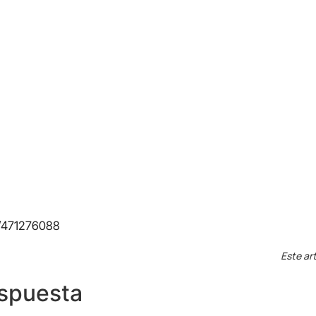
m/471276088
Este art
espuesta