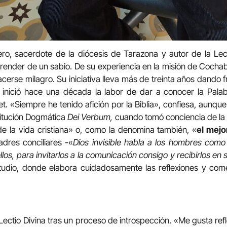
ro, sacerdote de la diócesis de Tarazona y autor de la Lec
prender de un sabio. De su experiencia en la misión de Cocha
erse milagro. Su iniciativa lleva más de treinta años dando f
 inició hace una década la labor de dar a conocer la Pala
et. «Siempre he tenido afición por la Biblia», confiesa, aunque 
stitución Dogmática
Dei Verbum,
cuando tomó conciencia de la 
e la vida cristiana» o, como la denomina también, «
el mejo
dres conciliares -«
Dios invisible habla a los hombres com
los, para invitarlos a la comunicación consigo y recibirlos en
dio, donde elabora cuidadosamente las reflexiones y come
Lectio Divina tras un proceso de introspección. «Me gusta refl