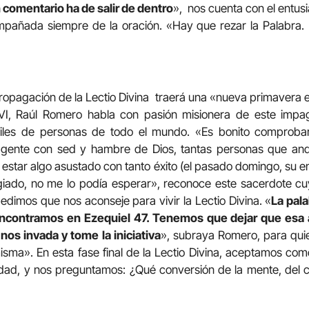
comentario ha de salir de dentro
»,
nos cuenta con el entus
mpañada siempre de la oración. «Hay que rezar la Palabra. P
opagación de la Lectio Divina
traerá una «nueva primavera esp
VI, Raúl Romero habla con pasión misionera de este impa
les de personas de todo el mundo. «Es bonito comprob
a gente con sed y hambre de Dios, tantas personas que an
star algo asustado con tanto éxito (el pasado domingo, su e
legiado, no me lo podía esperar», reconoce este sacerdote c
dimos que nos aconseje para vivir la Lectio Divina. «
La pal
ncontramos en Ezequiel 47. Tenemos que dejar que esa 
 nos invada y tome la iniciativa
», subraya Romero, para qui
sma». En esta fase final de la Lectio Divina, aceptamos co
lidad, y nos preguntamos: ¿Qué conversión de la mente, del 