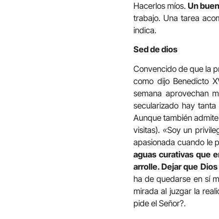
Hacerlos míos.
Un buen 
trabajo. Una tarea aco
indica.
Sed de dios
Convencido de que la pr
como dijo Benedicto X
semana aprovechan mi
secularizado hay tant
Aunque también admite e
visitas). «Soy un privi
apasionada cuando le pe
aguas curativas que e
arrolle. Dejar que Dios
ha de quedarse en sí mi
mirada al juzgar la rea
pide el Señor?.