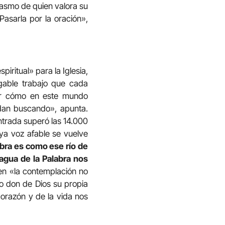
iasmo de quien valora su
asarla por la oración»,
iritual» para la Iglesia,
gable trabajo que cada
ar cómo en este mundo
dan buscando», apunta.
ntrada superó las 14.000
uya voz afable se vuelve
abra es como ese río de
agua de la Palabra nos
en «la contemplación no
mo don de Dios su propia
corazón y de la vida nos