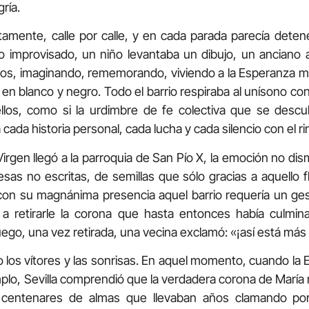
ría.
ntamente, calle por calle, y en cada parada parecía deten
o improvisado, un niño levantaba un dibujo, un anciano
ojos, imaginando, rememorando, viviendo a la Esperanza m
en blanco y negro. Todo el barrio respiraba al unísono c
los, como si la urdimbre de fe colectiva que se descu
da historia personal, cada lucha y cada silencio con el rin
irgen llegó a la parroquia de San Pío X, la emoción no dism
as no escritas, de semillas que sólo gracias a aquello fl
con su magnánima presencia aquel barrio requería un g
a retirarle la corona que hasta entonces había culmin
luego, una vez retirada, una vecina exclamó: «¡así está más
o los vítores y las sonrisas. En aquel momento, cuando l
emplo, Sevilla comprendió que la verdadera corona de María 
de centenares de almas que llevaban años clamando po