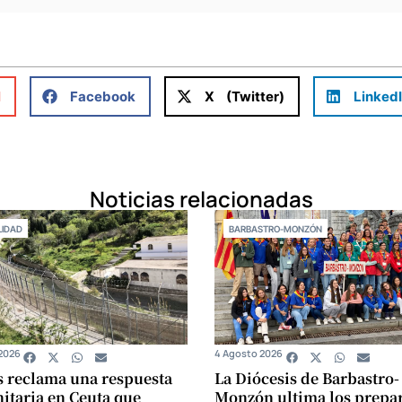
l
Facebook
X (Twitter)
Linked
Noticias relacionadas
IDAD
BARBASTRO-MONZÓN
2026
4 Agosto 2026
s reclama una respuesta
La Diócesis de Barbastro-
taria en Ceuta que
Monzón ultima los prepar