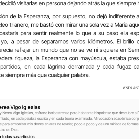
ecidió visitarlas en persona dejando atrás la que siempre 
sión de la Esperanza, por supuesto, no dejó indiferente a
úcleo trianero, me bastó con mirar una sola vez a María aq
bastaría para sentir realmente lo que a su paso ella esp
yo, a pesar de separarnos varios kilómetros. El brillo 
arecía reflejar un mundo que no se ve ni siquiera en S
adera riqueza, la Esperanza con mayúscula, estaba pre
rtidos, en cada lágrima derramada y cada fugaz carc
te siempre más que cualquier palabra.
Este art
erea Vigo Iglesias
y Nerea Vigo Iglesias, cofrade barbastrense pero habitante hispalense que descubre a 
rfilado, en cada palabra escrita y en cada teoría examinada. Mi vocación académica conjuga
te para armonizar mis dones en aras de revelar, poco a poco y de una miríada de formas d
stro de Dios.
r todos sus artículos