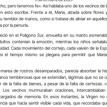
, pero tenemos fe». Así hablaba uno de los vecinos de la
 esto escribe. Frente a él, María, alzada sobre flores
u temblor de manos, como si tratase de aliviar en aquello
 por la penuria.
eció en el Polígono Sur, envuelta en su manto esmeralda
 adultos contenían la emoción, mientras los niños señala
idad. Cada movimiento del cortejo, cada vaivén de la Espe
i el tiempo mismo se plegara para permitir que Marí
a marea de rostros desamparados, parecía absorber la hi
anos temblorosas que se extendían, lágrimas que no se o
 de la falta de bienes, a pesar de la falta de certezas. 
. Los vecinos murmuraban oraciones, intercambiaban
 cargados de memoria. En esos instantes, la Virgen no 
ncia que hacía sentir visible cada vida, que recordaba qu