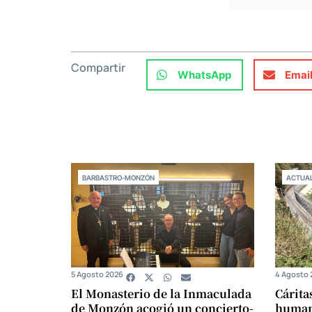
Compartir
WhatsApp
Emai
BARBASTRO-MONZÓN
ACTUAL
5 Agosto 2026
4 Agosto 
El Monasterio de la Inmaculada
Cárita
de Monzón acogió un concierto-
humani