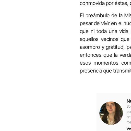
conmovida por éstas, d
El preámbulo de la Mi
pesar de vivir en el n
que ni toda una vida 
aquellos vecinos que 
asombro y gratitud, p
entonces que la verd
esos momentos compa
presencia que transmi
N
So
pe
ar
ro
Ve