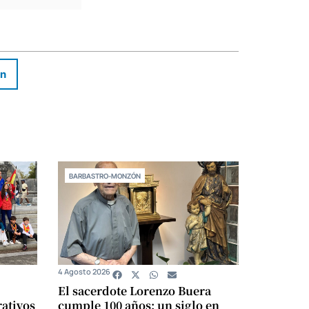
In
BARBASTRO-MONZÓN
4 Agosto 2026
El sacerdote Lorenzo Buera
ativos
cumple 100 años: un siglo en