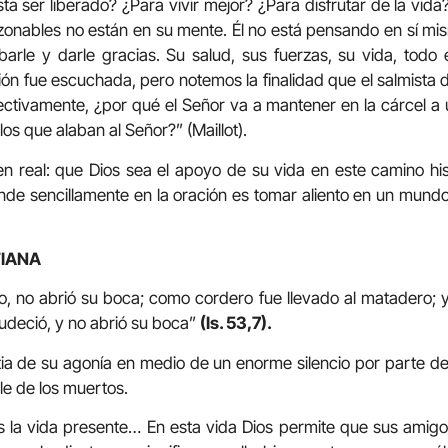
ta ser liberado? ¿Para vivir mejor? ¿Para disfrutar de la vid
onables no están en su mente. Él no está pensando en sí mism
arle y darle gracias. Su salud, sus fuerzas, su vida, todo
ón fue escuchada, pero notemos la finalidad que el salmista d
ectivamente, ¿por qué el Señor va a mantener en la cárcel 
los que alaban al Señor?” (Maillot).
ien real: que Dios sea el apoyo de su vida en este camino hi
tende sencillamente en la oración es tomar aliento en un mun
TIANA
ido, no abrió su boca; como cordero fue llevado al matadero;
udeció, y no abrió su boca”
(Is. 53,7).
ia de su agonía en medio de un enorme silencio por parte d
ole de los muertos.
s la vida presente… En esta vida Dios permite que sus amig