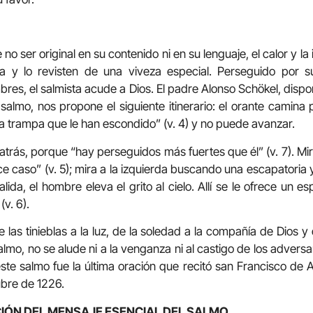
 no ser original en su contenido ni en su lenguaje, el calor y l
ía y lo revisten de una viveza especial. Perseguido por s
es, el salmista acude a Dios. El padre Alonso Schökel, dispo
salmo, nos propone el siguiente itinerario: el orante camina p
 trampa que le han escondido” (v. 4) y no puede avanzar.
rás, porque “hay perseguidos más fuertes que él” (v. 7). Mi
ace caso” (v. 5); mira a la izquierda buscando una escapatoria 
salida, el hombre eleva el grito al cielo. Allí se le ofrece un 
(v. 6).
 las tinieblas a la luz, de la soledad a la compañía de Dios 
lmo, no se alude ni a la venganza ni al castigo de los adversa
te salmo fue la última oración que recitó san Francisco de 
ubre de 1226.
IÓN DEL MENSAJE ESENCIAL DEL SALMO