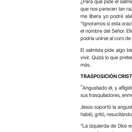
¿Para qué pide el salmis
que nos parecen tan raz
me libera yo podré alab
“Ignoramos si esta oraci
el nombre del Señor. Ef
podría unirse al coro de 
El salmista pide algo b
vivir. Quizá lo que pre
más.
TRASPOSICIÓN CRIS
“
Angustiado él, y aflig
sus trasquiladores, enm
Jesús soportó la angust
habló, gritó, resucitánd
“La izquierda de Dios e