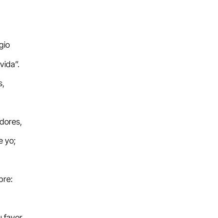
gio
 vida”.
s,
dores,
e yo;
bre:
 favor.