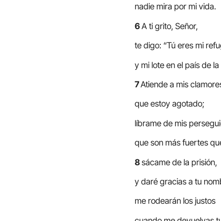
nadie mira por mi vida.
6
A ti grito, Señor,
te digo: “Tú eres mi refu
y mi lote en el país de la
7
Atiende a mis clamore
que estoy agotado;
líbrame de mis persegui
que son más fuertes qu
8
sácame de la prisión,
y daré gracias a tu nom
me rodearán los justos
cuando me devuelvas tu