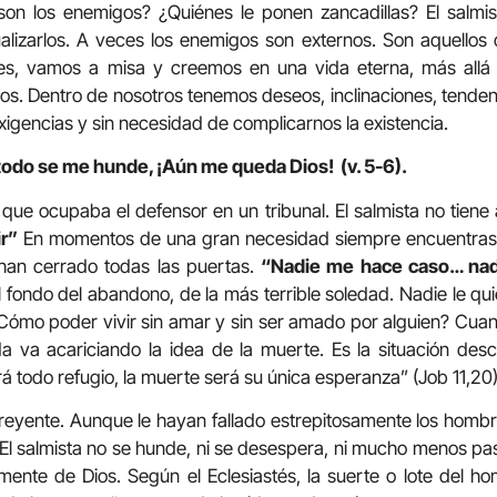
on los enemigos? ¿Quiénes le ponen zancadillas? El salmis
lizarlos. A veces los enemigos son externos. Son aquellos 
s, vamos a misa y creemos en una vida eterna, más allá
rnos. Dentro de nosotros tenemos deseos, inclinaciones, tende
xigencias y sin necesidad de complicarnos la existencia.
todo se me hunde, ¡Aún me queda Dios! (v. 5-6).
 que ocupaba el defensor en un tribunal. El salmista no tiene 
r”
En momentos de una gran necesidad siempre encuentras a
 han cerrado todas las puertas.
“Nadie me hace caso… nad
l fondo del abandono, de la más terrible soledad. Nadie le qui
¿Cómo poder vivir sin amar y sin ser amado por alguien? Cua
a va acariciando la idea de la muerte. Es la situación des
rá todo refugio, la muerte será su única esperanza” (Job 11,20)
creyente. Aunque le hayan fallado estrepitosamente los homb
El salmista no se hunde, ni se desespera, ni mucho menos pa
amente de Dios. Según el Eclesiastés, la suerte o lote del