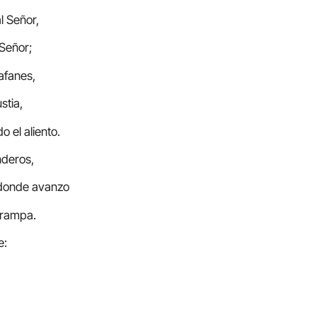
l Señor,
 Señor;
afanes,
stia,
o el aliento.
nderos,
 donde avanzo
trampa.
e: