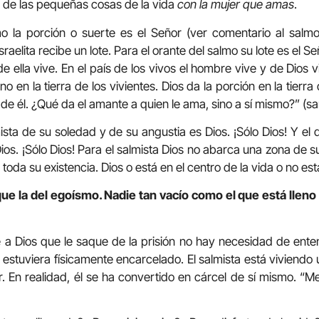
 de las pequeñas cosas de la vida
con la mujer que amas
.
o la porción o suerte es el Señor (ver comentario al salmo 
raelita recibe un lote. Para el orante del salmo su lote es el S
de ella vive. En el país de los vivos el hombre vive y de Dios v
o en la tierra de los vivientes. Dios da la porción en la tierra
o de él. ¿Qué da el amante a quien le ama, sino a sí mismo?” (sa
a de su soledad y de su angustia es Dios. ¡Sólo Dios! Y el q
Dios. ¡Sólo Dios! Para el salmista Dios no abarca una zona de su
oda su existencia. Dios o está en el centro de la vida o no es
ue la del egoísmo. Nadie tan vacío como el que está lleno
 a Dios que le saque de la prisión no hay necesidad de entend
 estuviera físicamente encarcelado. El salmista está viviendo
r. En realidad, él se ha convertido en cárcel de sí mismo. “Me