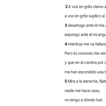
2
A voz en grito clamo a
a voz en grito suplico al
3
desahogo ante él mis 
expongo ante él mi angu
4
mientras me va faltand
Pero tú conoces mis se
y que en el camino por
me han escondido una 
5
Mira a la derecha, fíjat
nadie me hace caso;
no tengo a dónde huir;