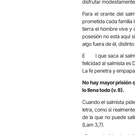
disfrutar modestamente
Para el orante del salm
prometida cada familia is
tierra el hombre vive y 
posesión no está aquí sin
algo fuera de él, distint
E l que saca al salmist
felicidad al salmista es 
La fe penetra y empapa t
No hay mayor prisión q
lo llena todo (v. 8).
Cuando el salmista pide
letra, como si realmente
de la que no puede sali
(Lam 3,7).