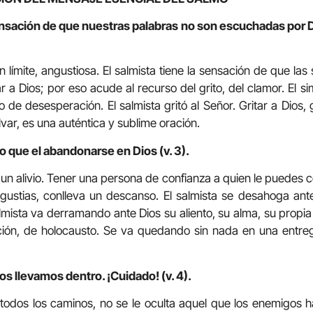
sación de que nuestras palabras no son escuchadas por D
n límite, angustiosa. El salmista tiene la sensación de que la
r a Dios; por eso acude al recurso del grito, del clamor. El si
o de desesperación. El salmista gritó al Señor. Gritar a Dios, 
var, es una auténtica y sublime oración.
 que el abandonarse en Dios (v. 3).
 alivio. Tener una persona de confianza a quien le puedes c
gustias, conlleva un descanso. El salmista se desahoga ant
salmista va derramando ante Dios su aliento, su alma, su propia 
ción, de holocausto. Se va quedando sin nada en una entreg
s llevamos dentro. ¡Cuidado! (v. 4).
odos los caminos, no se le oculta aquel que los enemigos h