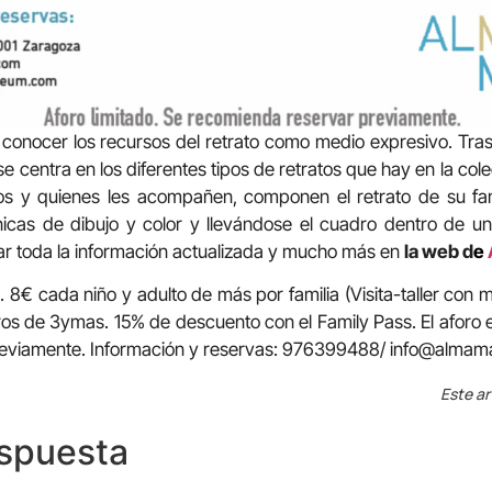
 conocer los recursos del retrato como medio expresivo. Tras
se centra en los diferentes tipos de retratos que hay en la colec
ños y quienes les acompañen, componen el retrato de su fam
nicas de dibujo y color y llevándose el cuadro dentro de u
r toda la información actualizada y mucho más en
la web d
e
. 8€ cada niño y adulto de más por familia (Visita-taller con m
 de 3ymas. 15% de descuento con el Family Pass. El aforo es
reviamente. Información y reservas: 976399488/ info@alm
Este ar
espuesta