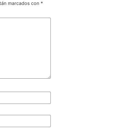
stán marcados con
*