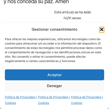
y nos conceda su paz. Amén
Este artículo se ha leído
1429 veces.
Un comentario
Gestionar consentimiento
Para ofrecer las mejores experiencias, utilizamos tecnologías como las
cookies para almacenar y/o acceder a la información del dispositivo. El
consentimiento de estas tecnologías nos permitirá procesar datos como
20 febrero, 2025 a las 20:30
Ricardo Insuasty
dice:
el comportamiento de navegación o las identificaciones únicas en este
sitio. No consentir o retirar el consentimiento, puede afectar
negativamente a ciertas características y funciones.
sugiero ponerlos en orden, con una numeración clara y
facil de acceder al salmo de preferencia, para no estar
adivinando dónde está.
Aceptar
paz y bien
Denegar
Responder
Compartir
Política de Privacidad y
Política de Privacidad y
Política de Privacidad y
Deja una respuesta
Cookies
Cookies
Cookies