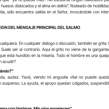
s huesos dislocados y el alma en delirio”. Rodeado de hostilida
ia, sólo encuentra salida en el Señor, invocándole con inte
ION DEL MENSAJE PRINCIPAL DEL SALMO
cualquiera. En cualquier diálogo o discusión, también se grita.
Suele ser al contrario. Aquí el grito no viene de la garganta
ue está hundido en la miseria. Todo el hombre es una queja,
n acudir?
cuándo?”
ada, audaz. Yavé, viendo mi angustia vital no puede queda
n suspenso. La ayuda, el apoyo quedan colgados, suspendid
ama con lágrimas. Mis ojos envejecen”