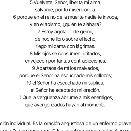
5 Vuélvete, Señor, liberta mi alma,
sálvame, por tu misericordia:
6 porque en el reino de la muerte nadie te invoca,
y en el abismo, ¿quién te alabará?
7 Estoy agotado de gemir,
de noche lloro sobre el lecho,
riego mi cama con lágrimas.
8 Mis ojos se consumen, irritados,
envejecen por tantas contradicciones.
9 Apartaos de mí los malvados,
porque el Señor ha escuchado mis sollozos;
10 el Señor ha escuchado mi súplica,
el Señor ha aceptado mi oración.
11 Que la vergüenza abrume a mis enemigos,
que avergonzados huyan al momento.
ión individual. Es la oración angustiosa de un enfermo grave, 
 que “ya no puede más”. No escatima ningún calificativo par