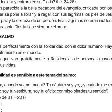
deciera y entrara en su Gloria? (Lc. 24,26).
 parecida a la de la pecadora del evangelio, criticada por los
r se pone a llorar y a regar con sus lágrimas los pies de Jesú
 paz y la certeza de un perdón. Esas lágrimas no eran inútiles
ra ante Dios la tiene siempre el amor.
 SALMO
a perfectamente con la solidaridad con el dolor humano. Ha
sufrimiento en el mundo.
 que van gratuitamente a Residencias de personas mayor
us vidas
lidad es sentible a este tema del salmo:
or, cuando yo me muera? Tu cántaro soy yo, ¿y cuándo me r
soy tu vestidura, soy tu oficio: conmigo pierdes tu sentido”.
o de las Horas)
i,
r;