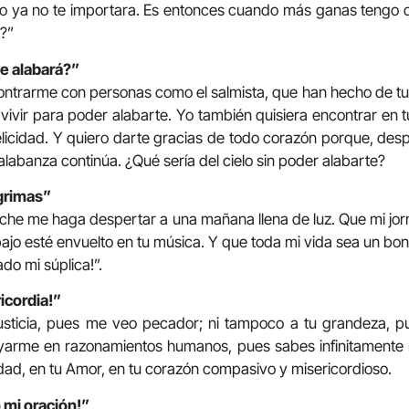
yo ya no te importara. Es entonces cuando más ganas tengo de
?”
te alabará?”
ntrarme con personas como el salmista, que han hecho de tu
 vivir para poder alabarte. Yo también quisiera encontrar en 
 felicidad. Y quiero darte gracias de todo corazón porque, des
labanza continúa. ¿Qué sería del cielo sin poder alabarte?
grimas”
oche me haga despertar a una mañana llena de luz. Que mi j
bajo esté envuelto en tu música. Y que toda mi vida sea un b
do mi súplica!”.
icordia!”
justicia, pues me veo pecador; ni tampoco a tu grandeza, 
rme en razonamientos humanos, pues sabes infinitamente m
ndad, en tu Amor, en tu corazón compasivo y misericordioso.
 mi oración!”