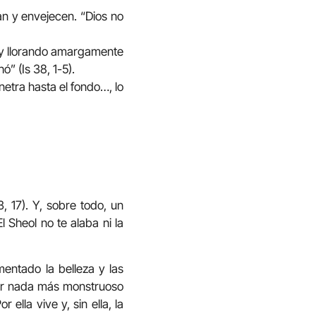
an y envejecen. “Dios no
d y llorando amargamente
” (Is 38, 1-5).
netra hasta el fondo…, lo
, 17). Y, sobre todo, un
l Sheol no te alaba ni la
mentado la belleza y las
ber nada más monstruoso
 ella vive y, sin ella, la