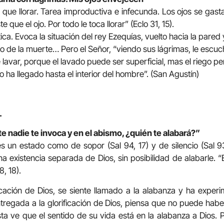
 que llorar. Tarea improductiva e infecunda. Los ojos se gast
 que el ojo. Por todo le toca llorar” (Eclo 31, 15).
ica. Evoca la situación del rey Ezequías, vuelto hacia la pare
o de la muerte… Pero el Señor, “viendo sus lágrimas, le escuchó
avar, porque el lavado puede ser superficial, mas el riego pe
nto ha llegado hasta el interior del hombre”. (San Agustín)
.
te nadie te invoca y en el abismo, ¿quién te alabará?”
es un estado como de sopor (Sal 94, 17) y de silencio (Sal 93
 existencia separada de Dios, sin posibilidad de alabarle. “E
8, 18).
cación de Dios, se siente llamado a la alabanza y ha experi
ntregada a la glorificación de Dios, piensa que no puede ha
sta ve que el sentido de su vida está en la alabanza a Dios. Por