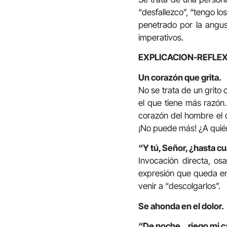
“desfallezco”, “tengo lo
penetrado por la angust
imperativos.
EXPLICACION-REFLEX
Un corazón que grita.
No se trata de un grito 
el que tiene más razón. 
corazón del hombre el q
¡No puede más! ¿A quié
“Y tú, Señor, ¿hasta 
Invocación directa, os
expresión que queda e
venir a “descolgarlos”.
Se ahonda en el dolor.
“De noche… riego mi c