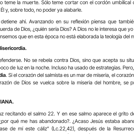
No teme la muerte. Sólo teme cortar con el cordón umbilical 
l y, sobre todo, no poder ya alabarle.
 detiene ahí. Avanzando en su reflexión piensa que tambi
cuerda de Dios, ¿quién sería Dios? A Dios no le interesa que y
ensemos que en esta época no está elaborada la teología del má
isericordia.
defenderse. No se rebela contra Dios, sino que acepta su situ
co de luz en la noche. Incluso ha usado de estrategias. Pero, 
dia
. Si el corazón del salmista es un mar de miseria, el corazón
azón de Dios se vuelca sobre la miseria del hombre, se p
IANA.
z recitando el salmo 22. Y en ese salmo aparece el grito d
! ¿por qué me has abandonado?. ¿Acaso Jesús estaba aban
ase de mí este cáliz” (Lc.22,42), después de la Resurrec