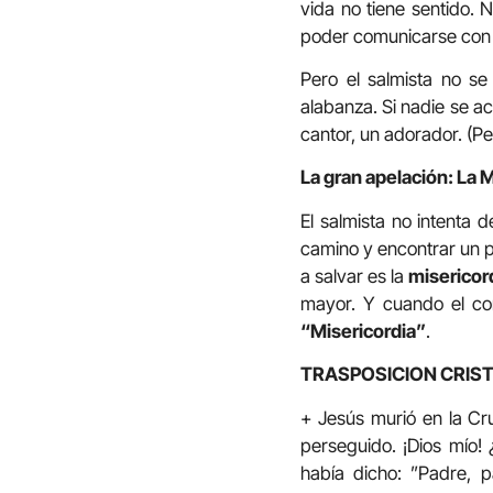
vida no tiene sentido. 
poder comunicarse con É
Pero el salmista no se
alabanza. Si nadie se a
cantor, un adorador. (P
La gran apelación: La M
El salmista no intenta 
camino y encontrar un po
a salvar es la
misericor
mayor. Y cuando el cor
“Misericordia”
.
TRASPOSICION CRIST
+ Jesús murió en la Cru
perseguido. ¡Dios mío
había dicho: ”Padre, p