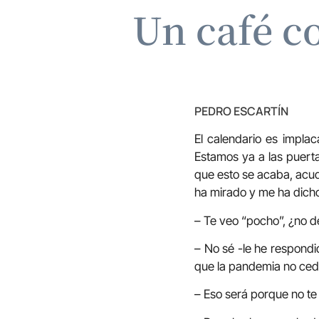
Un café co
PEDRO ESCARTÍN
El calendario es impla
Estamos ya a las puert
que esto se acaba, acud
ha mirado y me ha dich
– Te veo “pocho”, ¿no 
– No sé -le he respondi
que la pandemia no cede
– Eso será porque no te 