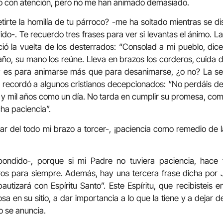
o con atención, pero no me han animado demasiado.
tirte la homilía de tu párroco? -me ha soltado mientras se di
ido-. Te recuerdo tres frases para ver si levantas el ánimo. L
ió la vuelta de los desterrados: “Consolad a mi pueblo, di
año, su mano los reúne. Lleva en brazos los corderos, cuida 
; es para animarse más que para desanimarse, ¿o no? La se
recordó a algunos cristianos decepcionados: “No perdáis de
 y mil años como un día. No tarda en cumplir su promesa, co
ha paciencia”.
dar del todo mi brazo a torcer-, ¡paciencia como remedio de 
ondido-, porque si mi Padre no tuviera paciencia, hace
os para siempre. Además, hay una tercera frase dicha por Ju
autizará con Espíritu Santo”. Este Espíritu, que recibisteis 
a en su sitio, a dar importancia a lo que la tiene y a dejar d
mo se anuncia.