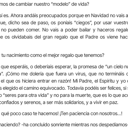
emos de cambiar nuestro “modelo” de vida?
sí es. Ahora andáis preocupados porque en Navidad no vais a
ue, dicho sea de paso, os poníais “ciegos”, por usar vuest
 no pueden comer. No vais a poder bailar y haceros regalo
e os olvidabais del gran regalo que el Padre os viene ha
ar tu nacimiento como el mejor regalo que tenemos?
que esperáis, o deberíais esperar, la promesa de “un cielo n
ia”. ¡Cómo me dolería que fuera un virus, que no termináis
, el que os hiciera entrar en razón! Mi Padre, el Espíritu y y
is elegido el camino equivocado. Todavía podéis ser felices, s
“seres para otra vida” y no para la muerte, que es lo que ac
confiados y serenos, a ser más solidarios, y a vivir en paz.
y qué poco caso te hacemos! ¡Ten paciencia con nosotros…!
haciendo? -ha concluido sonriente mientras nos despedíamos