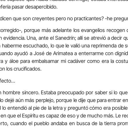
efería pasar desapercibido.
dicen que son creyentes pero no practicantes? -he pregu
orregido-, porque más adelante los evangelios recogen
evidencia. Una, ante el Sanedrín; allí se atrevió a decir 
 haberme escuchado, lo que le valió una reprimenda de su
cuando ayudó a José de Arimatea a enterrarme con digni
rra y áloe para embalsamar mi cadáver como era la costu
on los crucificados.
afecto…
n hombre sincero. Estaba preocupado por saber si lo que 
lo dejé aún más perplejo, porque le dije que para entrar e
 lo entendió al pie de la letra y preguntó cómo era posibl
stí en que el Espíritu es capaz de eso y de mucho más. Le re
erto, cuando el pueblo andaba en busca de la tierra pro