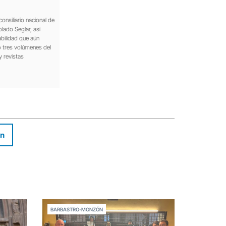
onsiliario nacional de
lado Seglar, así
bilidad que aún
o tres volúmenes del
y revistas
In
BARBASTRO-MONZÓN