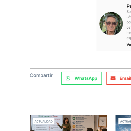
P
Sa
Jó
co
os
Iti
es
Ve
Compartir
WhatsApp
Emai
ACTUALIDAD
ACTUAL