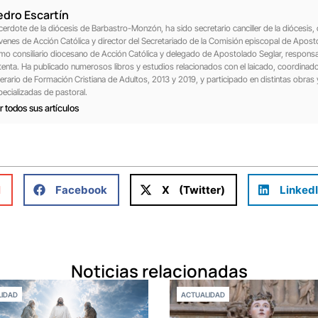
edro Escartín
cerdote de la diócesis de Barbastro-Monzón, ha sido secretario canciller de la diócesis, c
venes de Acción Católica y director del Secretariado de la Comisión episcopal de Aposto
mo consiliario diocesano de Acción Católica y delegado de Apostolado Seglar, responsa
tenta. Ha publicado numerosos libros y estudios relacionados con el laicado, coordinad
nerario de Formación Cristiana de Adultos, 2013 y 2019, y participado en distintas obras 
pecializadas de pastoral.
r todos sus artículos
l
Facebook
X (Twitter)
Linked
Noticias relacionadas
IDAD
ACTUALIDAD