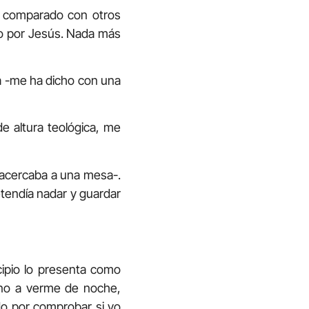
e, comparado con otros
do por Jesús. Nada más
a -me ha dicho con una
e altura teológica, me
s acercaba a una mesa-.
tendía nadar y guardar
ncipio lo presenta como
vino a verme de noche,
do por comprobar si yo