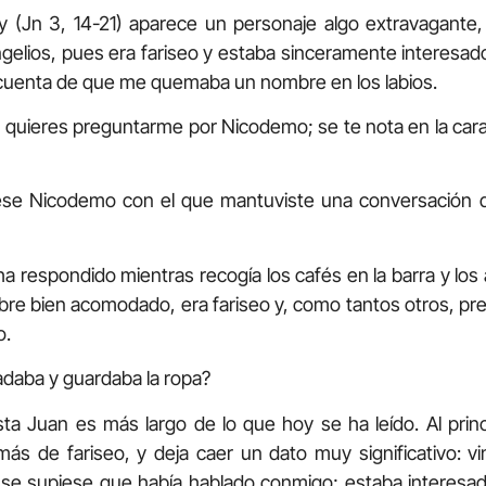
y (Jn 3, 14-21) aparece un personaje algo extravagant
gelios, pues era fariseo y estaba sinceramente interesa
 cuenta de que me quemaba un nombre en los labios.
 quieres preguntarme por Nicodemo; se te nota en la car
ese Nicodemo con el que mantuviste una conversación d
ha respondido mientras recogía los cafés en la barra y lo
e bien acomodado, era fariseo y, como tantos otros, pre
o.
adaba y guardaba la ropa?
ista Juan es más largo de lo que hoy se ha leído. Al pri
más de fariseo, y deja caer un dato muy significativo: 
se supiese que había hablado conmigo; estaba interesa