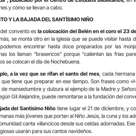
ones y cómo se llevan a cabo.
NTO Y LA BAJADA DEL SANTÍSIMO NIÑO
 del convento es
la colocación del Belén en el coro el 23 d
emás, se monta otro en la iglesia que se puede visitar hasta
s podemos encontrar hasta doce preparados por las monj
as los llaman “brasericos” porque “calientan las frías par
los se colocan el día de Nochebuena.
lo, a la vez que se rifan el santo del mes
, cada hermana 
al que tiene que preparar en ese tiempo. Son frases como «
o de mansedumbre y dulzura al ejemplo de la Madre y Señora
según Gil Alejandre, puede remontarse a la fundación del conv
jada del Santísimo Niño
tiene lugar el 21 de diciembre, y c
anas más jóvenes que portan al Niño Jesús, la cuna y los ader
 comunidad canta villancicos desde sus celdas adornadas. Ese 
ligiosas usarán para sus cantos navideños.