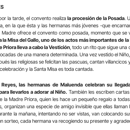
ES
or la tarde, el convento realiza
la procesión de la Posada
. 
ra, en la que ésta y las hermanas más jóvenes -que encarna
la Madre ofrece el convento como posada, momento que se 
a la Misa del Gallo, uno de los actos más importantes de la 
e Priora lleva a cabo la Vestición
, todo un rito que sigue una
locadas de una manera determinada. Una vez vestido el Niño, 
ués las religiosas se felicitan las pascuas, cantan villancicos 
celebración y la Santa Misa es toda cantada.
e Reyes, las hermanas de Maluenda celebran su llegada 
ra llevarlos a adorar al Niño.
También les escriben cartas
de la Madre Priora, quien les hace un pequeño regalo a toda
s, organizan una especie de amigo invisible que ellas llaman
ante la mañana, intentando no ser vistas, van colocando su
 un sorteo, cada hermana va recogiendo su presente y agrade