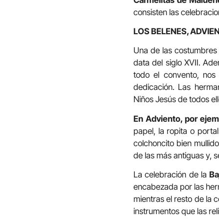
consisten las celebraci
LOS BELENES, ADVIE
Una de las costumbres
data del siglo XVII. Ad
todo el convento, no
dedicación. Las herman
Niños Jesús de todos el
En Adviento, por ejemp
papel, la ropita o port
colchoncito bien mullid
de las más antiguas y, 
La celebración de la
Ba
encabezada por las herm
mientras el resto de la
instrumentos que las re