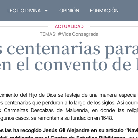
LECTIO DIVINA
OPINIÓN
FORMACIÓN
ACTUALIDAD
TEMAS: #
Vida Consagrada
 centenarias para
n el convento de
cimiento del Hijo de Dios se festeja de una manera especia
s centenarias que perduran a lo largo de los siglos. Así ocur
Carmelitas Descalzas de Maluenda, en donde las religi
lgunos casos, se remontan a su fundación en 1648.
s las ha recogido Jesús Gil Alejandre en su artículo “Na
”, publicado por el Centro de Estudios Bilbilitanos,
en e