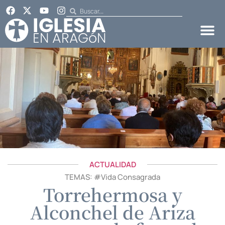
ACTUALIDAD
TEMAS: #
Vida Consagrada
Torrehermosa y
Alconchel de Ariza