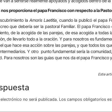
se van a sentirse realmente apoyados y acogidos dentro de la I
 nos proporciona el papa Francisco con respecto a la Pastor
scubrimiento la
Amoris Laetitia
, cuando la publicó el papa F
reo que debería ser la pastoral Familiar. El papa Francisco
to, de la acogida de las parejas, de esa acogida a todas la
ón, de llevarlo todo a la oración. Y para nosotros es fundamen
s el que hace esa acción sobre las parejas, y que todos los qu
 intermediarios. Y otro punto fundamental sería la comunidad,
. Para nosotros son las guías que nos da el papa Francisco y
Este art
espuesta
 electrónico no será publicada.
Los campos obligatorios e