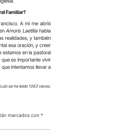
glesia.
al Familiar?
rancisco. A mí me abrió
 en
Amoris Laetitia
habla
s realidades, y también
tal esa oración, y creer
e estamos en la pastoral
 que es importante vivir
 que intentamos llevar a
ículo se ha leído 1063 veces.
stán marcados con
*