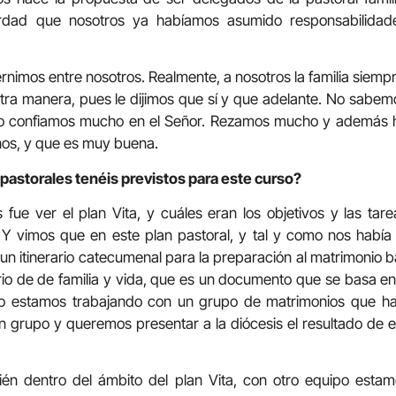
rdad que nosotros ya habíamos asumido responsabilidad
rnimos entre nosotros. Realmente, a nosotros la familia siemp
ra manera, pues le dijimos que sí y que adelante. No sabem
ro confiamos mucho en el Señor. Rezamos mucho y además ha
ños, y que es muy buena.
pastorales tenéis previstos para este curso?
fue ver el plan Vita, y cuáles eran los objetivos y las tare
. Y vimos que en este plan pastoral, y tal y como nos había
e un itinerario catecumenal para la preparación al matrimoni
erio de de familia y vida, que es un documento que se basa en
Lo estamos trabajando con un grupo de matrimonios que hay
un grupo y queremos presentar a la diócesis el resultado de es
én dentro del ámbito del plan Vita, con otro equipo estam