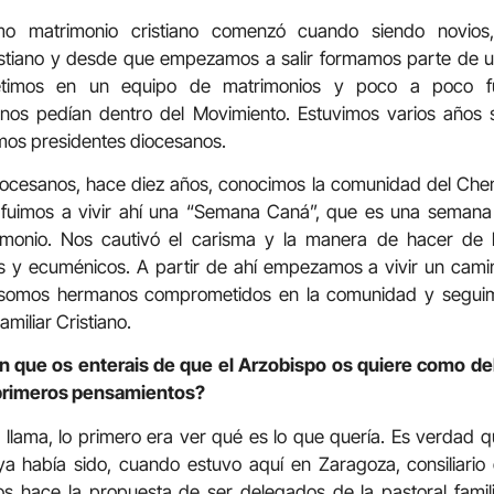
mo matrimonio cristiano comenzó cuando siendo novios
istiano y desde que empezamos a salir formamos parte de 
timos en un equipo de matrimonios y poco a poco 
 nos pedían dentro del Movimiento. Estuvimos varios años 
mos presidentes diocesanos.
iocesanos, hace diez años, conocimos la comunidad del Chem
y fuimos a vivir ahí una “Semana Caná”, que es una semana 
rimonio. Nos cautivó el carisma y la manera de hacer de
s y ecuménicos. A partir de ahí empezamos a vivir un camino
 somos hermanos comprometidos en la comunidad y seguim
miliar Cristiano.
n que os enterais de que el Arzobispo os quiere como del
 primeros pensamientos?
llama, lo primero era ver qué es lo que quería. Es verdad q
 había sido, cuando estuvo aquí en Zaragoza, consiliario 
s hace la propuesta de ser delegados de la pastoral famil