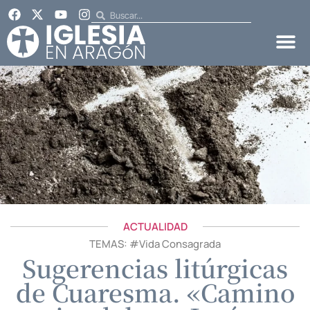
ACTUALIDAD
TEMAS: #
Vida Consagrada
Sugerencias litúrgicas
de Cuaresma. «Camino