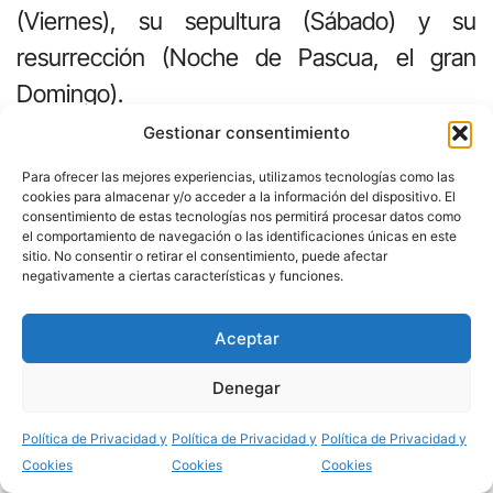
(Viernes), su sepultura (Sábado) y su
resurrección (Noche de Pascua, el gran
Domingo).
Gestionar consentimiento
La Noche de Pascua es para los cristianos la
noche más grande del año, la noche en la
Para ofrecer las mejores experiencias, utilizamos tecnologías como las
cookies para almacenar y/o acceder a la información del dispositivo. El
que se hace realidad nuestra salvación, la
consentimiento de estas tecnologías nos permitirá procesar datos como
el comportamiento de navegación o las identificaciones únicas en este
vida nueva de Jesús que es nuestra vida. No
sitio. No consentir o retirar el consentimiento, puede afectar
negativamente a ciertas características y funciones.
podemos dejar de participar en ella. ¿Cómo
podría, un cristiano, dejar de compartir con
Aceptar
Jesús y con todos los hermanos el momento
Denegar
culminante de la historia del amor de Dios
Compartir
hacia nosotros?.
Política de Privacidad y
Política de Privacidad y
Política de Privacidad y
Cookies
Cookies
Cookies
D) NOTA DE ESPIRITUALIDAD LITÚRGICA.