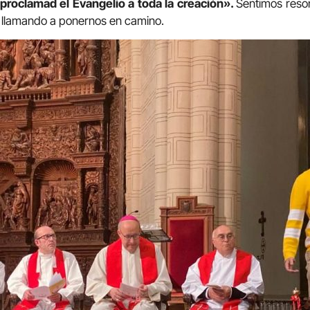
proclamad el Evangelio a toda la creación».
Sentimos reson
ba llamando a ponernos en camino.