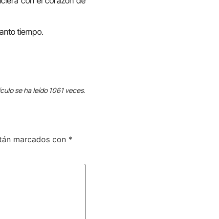
ciera con el corazón de
tanto tiempo.
ículo se ha leído 1061 veces.
stán marcados con
*