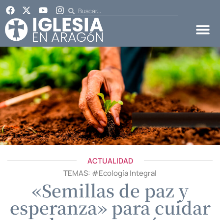
ACTUALIDAD
TEMAS: #
Ecología Integral
«Semillas de paz y
esperanza» para cuidar