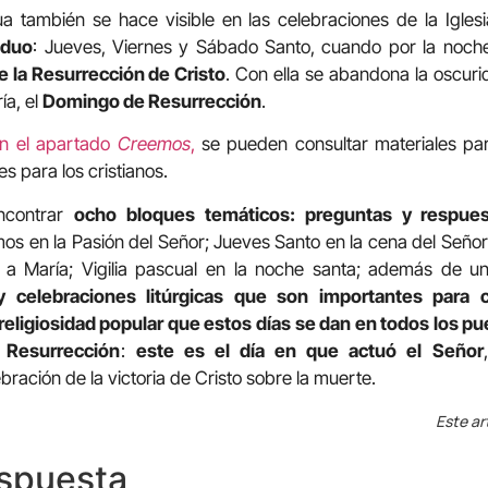
a también se hace visible en las celebraciones de la Igles
iduo
: Jueves, Viernes y Sábado Santo, cuando por la noch
e la Resurrección de Cristo
. Con ella se abandona la oscurid
ía, el
Domingo de Resurrección
.
en el apartado
Creemos
,
se pueden consultar materiales para
s para los cristianos.
ncontrar
ocho bloques temáticos: preguntas y respue
 en la Pasión del Señor; Jueves Santo en la cena del Señor
o a María; Vigilia pascual en la noche santa; además de 
y celebraciones litúrgicas que son importantes para
 religiosidad popular que estos días se dan en todos los p
Resurrección
:
este es el día en que actuó el Señor
bración de la victoria de Cristo sobre la muerte.
Este ar
espuesta