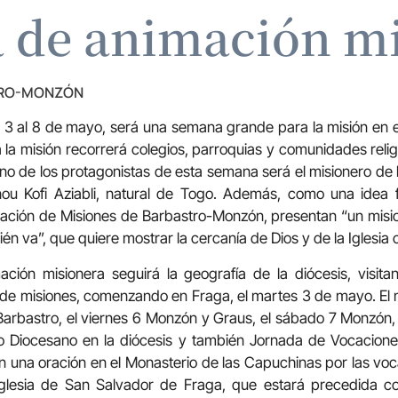
 de animación mi
TRO-MONZÓN
 3 al 8 de mayo, será una semana grande para la misión en e
 la misión recorrerá colegios, parroquias y comunidades relig
no de los protagonistas de esta semana será el misionero de
nou Kofi Aziabli, natural de Togo. Además, como una idea
gación de Misiones de Barbastro-Monzón, presentan “un mis
én va”, que quiere mostrar la cercanía de Dios y de la Iglesia
ación misionera seguirá la geografía de la diócesis, visit
e misiones, comenzando en Fraga, el martes 3 de mayo. El m
, Barbastro, el viernes 6 Monzón y Graus, el sábado 7 Monzón,
o Diocesano en la diócesis y también Jornada de Vocaciones
una oración en el Monasterio de las Capuchinas por las voca
 Iglesia de San Salvador de Fraga, que estará precedida 