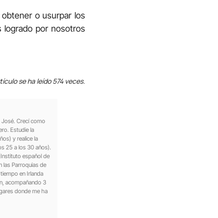
 obtener o usurpar los
s logrado por nosotros
tículo se ha leído 574 veces.
n José. Crecí como
ro. Estudie la
os) y realice la
os 25 a los 30 años).
Instituto español de
n las Parroquias de
tiempo en Irlanda
apón, acompañando 3
lugares donde me ha