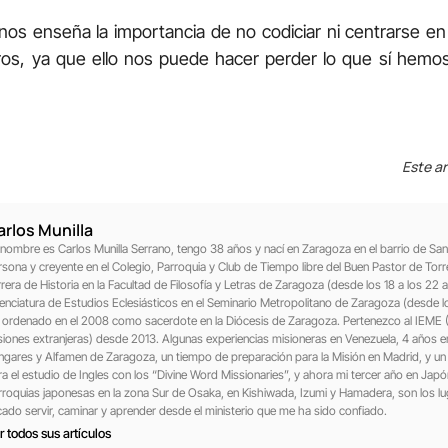
nos enseña la importancia de no codiciar ni centrarse en
ros, ya que ello nos puede hacer perder lo que sí hemo
Este ar
arlos Munilla
 nombre es Carlos Munilla Serrano, tengo 38 años y nací en Zaragoza en el barrio de Sa
rsona y creyente en el Colegio, Parroquia y Club de Tiempo libre del Buen Pastor de Torre
rera de Historia en la Facultad de Filosofía y Letras de Zaragoza (desde los 18 a los 22 añ
cenciatura de Estudios Eclesiásticos en el Seminario Metropolitano de Zaragoza (desde l
i ordenado en el 2008 como sacerdote en la Diócesis de Zaragoza. Pertenezco al IEME (
siones extranjeras) desde 2013. Algunas experiencias misioneras en Venezuela, 4 años e
ngares y Alfamen de Zaragoza, un tiempo de preparación para la Misión en Madrid, y un 
ra el estudio de Ingles con los “Divine Word Missionaries”, y ahora mi tercer año en J
rroquias japonesas en la zona Sur de Osaka, en Kishiwada, Izumi y Hamadera, son los 
cado servir, caminar y aprender desde el ministerio que me ha sido confiado.
r todos sus artículos