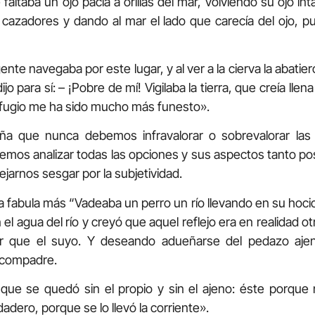
 faltaba un ojo pacía a orillas del mar, volviendo su ojo inta
 cazadores y dando al mar el lado que carecía del ojo, p
nte navegaba por este lugar, y al ver a la cierva la abatie
o para sí: – ¡Pobre de mí! Vigilaba la tierra, que creía llena
fugio me ha sido mucho más funesto».
ña que nunca debemos infravalorar o sobrevalorar las 
emos analizar todas las opciones y sus aspectos tanto po
dejarnos sesgar por la subjetividad.
 fabula más “Vadeaba un perro un río llevando en su hoci
n el agua del río y creyó que aquel reflejo era en realidad o
r que el suyo. Y deseando adueñarse del pedazo ajeno
u compadre.
 que se quedó sin el propio y sin el ajeno: éste porque n
erdadero, porque se lo llevó la corriente».