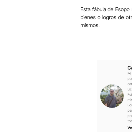
Esta fábula de Esopo 
bienes o logros de ot
mismos.
C
Mi
pe
car
Li
Fu
mi
Lo
pa
pa
to
Ve