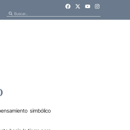
o
pensamiento simbólico