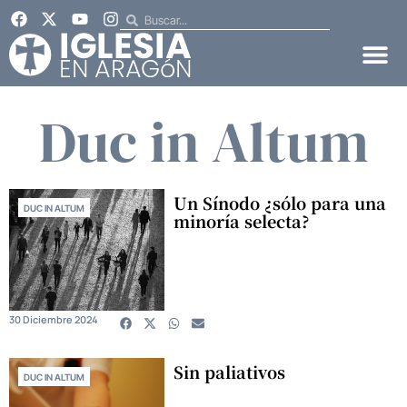
Duc in Altum
Un Sínodo ¿sólo para una
DUC IN ALTUM
minoría selecta?
30 Diciembre 2024
Sin paliativos
DUC IN ALTUM