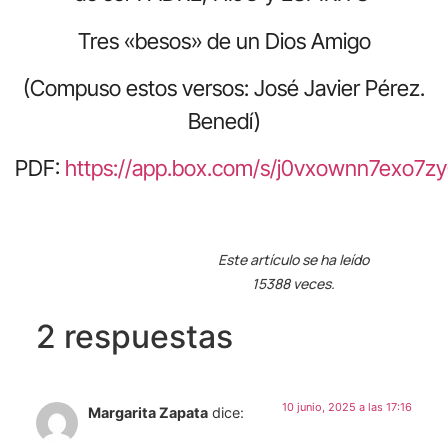
Tres «besos» de un Dios Amigo
(Compuso estos versos: José Javier Pérez.
Benedí)
PDF:
https://app.box.com/s/j0vxownn7exo7z
Este artículo se ha leído
15388 veces.
2 respuestas
10 junio, 2025 a las 17:16
Margarita Zapata
dice: