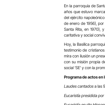
En la parroquia de Santa
años que estuvo marcad
del ejército napoleónic
de enero de 1956), por 
Santa Rita, en 1970), y
caritativa y social conv
Hoy, la Basílica parroq
testimonio de cristiano
mira con ilusión un pre
con su misión propia d
social ‘SE’ y con la prom
Programa de actos en l
Laudes cantados
a las 
Eucaristía presidida po
Eucaristía en rito Hisp