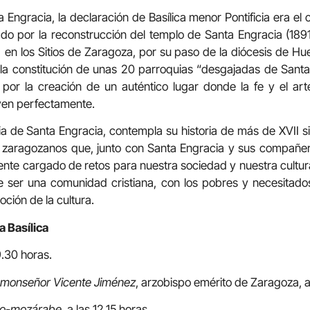
 Engracia, la declaración de Basílica menor Pontificia era el 
o por la reconstrucción del templo de Santa Engracia (1891-
o en los Sitios de Zaragoza, por su paso de la diócesis de Hu
la constitución de unas 20 parroquias “desgajadas de Santa 
 por la creación de un auténtico lugar donde la fe y el arte
iven perfectamente.
uia de Santa Engracia, contempla su historia de más de XVII s
s zaragozanos que, junto con Santa Engracia y sus compañeros
sente cargado de retos para nuestra sociedad y nuestra cult
e ser una comunidad cristiana, con los pobres y necesitad
oción de la cultura.
a Basílica
9.30 horas.
r monseñor Vicente Jiménez
, arzobispo emérito de Zaragoza, a
ano-mozárabe
, a las 12.15 horas.