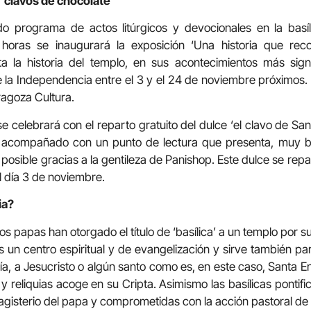
‘clavos de chocolate’
 programa de actos litúrgicos y devocionales en la basíl
5 horas se inaugurará la exposición ‘Una historia que rec
a la historia del templo, en sus acontecimientos más signi
e la Independencia entre el 3 y el 24 de noviembre próximos.
ragoza Cultura.
 celebrará con el reparto gratuito del dulce ‘el clavo de Sant
, acompañado con un punto de lectura que presenta, muy br
posible gracias a la gentileza de Panishop. Este dulce se repa
el día 3 de noviembre.
ia?
, los papas han otorgado el título de ‘basílica’ a un templo por s
es un centro espiritual y de evangelización y sirve también p
ía, a Jesucristo o algún santo como es, en este caso, Santa E
y reliquias acoge en su Cripta. Asimismo las basílicas pontifi
agisterio del papa y comprometidas con la acción pastoral de l