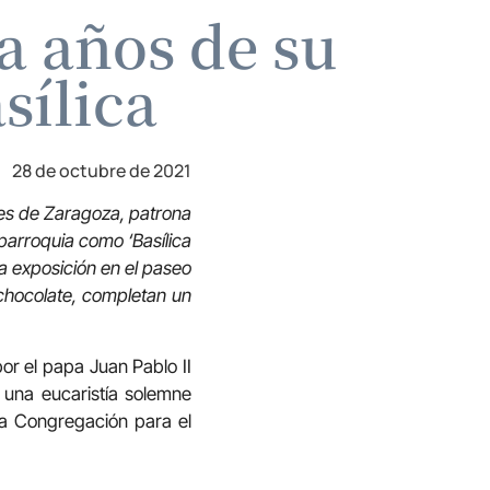
a años de su
sílica
28 de octubre de 2021
res de Zaragoza, patrona
parroquia como ‘Basílica
 exposición en el paseo
 chocolate, completan un
or el papa Juan Pablo II
n una eucaristía solemne
da Congregación para el