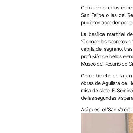
Como en círculos concén
San Felipe o las del R
pudieron acceder por pr
La basílica martirial d
‘Conoce los secretos de
capilla del sagrario, t
profusión de bellos ele
Museo del Rosario de Cri
Como broche de la jorna
obras de Aguilera de Her
misa de siete. El Semina
de las segundas víspera
Así pues, el ‘San Valer