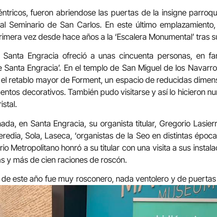
tricos, fueron abriendose las puertas de la insigne parroqu
eal Seminario de San Carlos. En este último emplazamiento
imera vez desde hace años a la ‘Escalera Monumental’ tras su 
e Santa Engracia ofreció a unas cincuenta personas, en fam
 Santa Engracia’. En el templo de San Miguel de los Navarr
ras el retablo mayor de Forment, un espacio de reducidas dime
mentos decorativos. También pudo visitarse y así lo hicieron 
stal.
da, en Santa Engracia, su organista titular, Gregorio Lasierra
edia, Sola, Laseca, ‘organistas de la Seo en distintas épocas’
rio Metropolitano honró a su titular con una visita a sus instal
s y más de cien raciones de roscón.
o’ de este año fue muy rosconero, nada ventolero y de puertas 