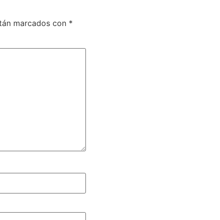
stán marcados con
*