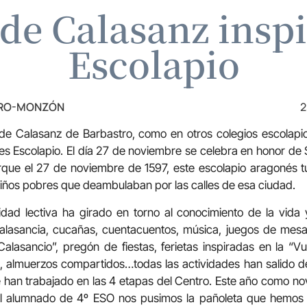
 de Calasanz inspi
Escolapio
TRO-MONZÓN
2
 de Calasanz de Barbastro, como en otros colegios escolapio
s Escolapio. El día 27 de noviembre se celebra en honor de 
rque el 27 de noviembre de 1597, este escolapio aragonés tu
iños pobres que deambulaban por las calles de esa ciudad.
idad lectiva ha girado en torno al conocimiento de la vid
alasancia, cucañas, cuentacuentos, música, juegos de mes
alasancio”, pregón de fiestas, ferietas inspiradas en la “V
s, almuerzos compartidos…todas las actividades han salido de
se han trabajado en las 4 etapas del Centro. Este año como no
 el alumnado de 4º ESO nos pusimos la pañoleta que hemos 