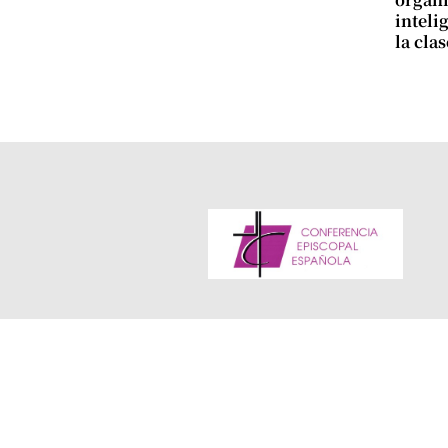
intelig
la cla