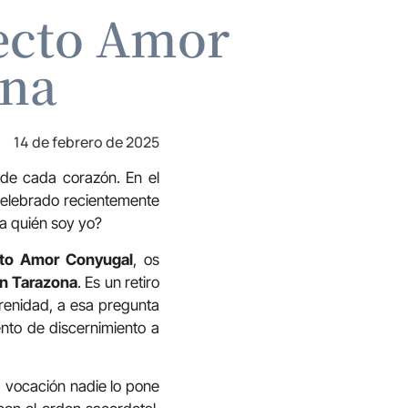
yecto Amor
ona
14 de febrero de 2025
 de cada corazón. En el
celebrado recientemente
a quién soy yo?
to Amor Conyugal
, os
en Tarazona
. Es un retiro
erenidad, a esa pregunta
nto de discernimiento a
 vocación nadie lo pone