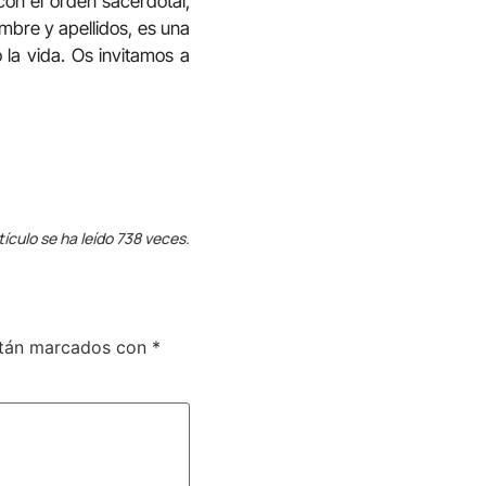
con el orden sacerdotal,
mbre y apellidos, es una
a vida. Os invitamos a
tículo se ha leído 738 veces.
stán marcados con
*