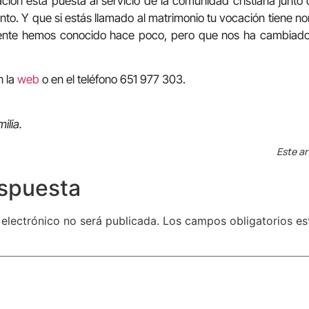
ión está puesta al servicio de la comunidad cristiana junto 
nto. Y que si estás llamado al matrimonio tu vocación tiene no
nte hemos conocido hace poco, pero que nos ha cambiado l
n la
web
o en el teléfono 651 977 303.
ilia.
Este ar
espuesta
 electrónico no será publicada.
Los campos obligatorios e