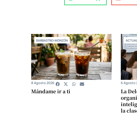
BARBASTRO-MONZÓN
ACTUAL
8 Agosto 2026
6 Agosto 
Mándame ir a ti
La Del
organi
intelig
la cla